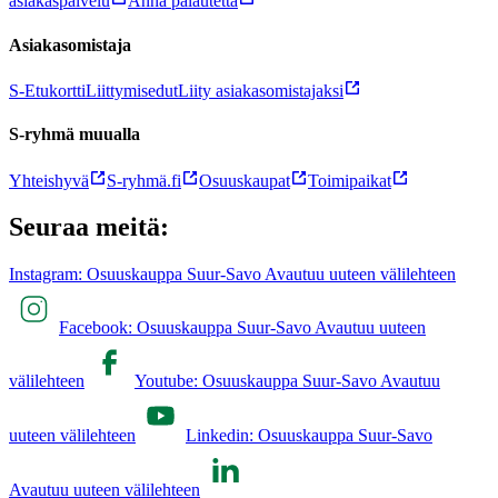
asiakaspalvelu
Anna palautetta
Asiakasomistaja
S-Etukortti
Liittymisedut
Liity asiakasomistajaksi
S-ryhmä muualla
Yhteishyvä
S-ryhmä.fi
Osuuskaupat
Toimipaikat
Seuraa meitä:
Instagram: Osuuskauppa Suur-Savo Avautuu uuteen välilehteen
Facebook: Osuuskauppa Suur-Savo Avautuu uuteen
välilehteen
Youtube: Osuuskauppa Suur-Savo Avautuu
uuteen välilehteen
Linkedin: Osuuskauppa Suur-Savo
Avautuu uuteen välilehteen