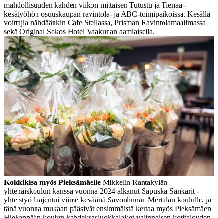
mahdollisuuden kahden viikon mittaisen Tutustu ja Tienaa -
kesätyöhön osuuskaupan ravintola- ja ABC-toimipaikoissa. Kesällä
voittajia nähdäänkin Cafe Stellassa, Prisman Ravintolamaailmassa
sekä Original Sokos Hotel Vaakunan aamiaisella.
Kokkikisa myös Pieksämäelle
Mikkelin Rantakylän
yhtenäiskoulun kanssa vuonna 2024 alkanut Sapuska Sankarit -
yhteistyö laajentui viime keväänä Savonlinnan Mertalan koululle, ja
tänä vuonna mukaan pääsivät ensimmäistä kertaa myös Pieksämäen
Hiekanpään koulun kahdeksasluokkalaiset valinnaisen kotitalouden