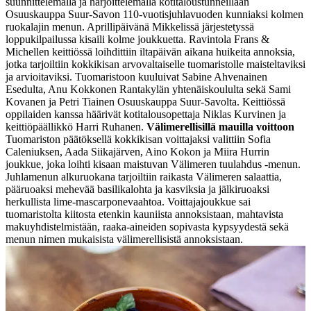
suunnittelemalla ja harjoittelemalla kotitaloustunneillaan
Osuuskauppa Suur-Savon 110-vuotisjuhlavuoden kunniaksi kolmen
ruokalajin menun.
Aprillipäivänä Mikkelissä järjestetyssä
loppukilpailussa kisaili kolme joukkuetta. Ravintola Frans &
Michellen keittiössä loihdittiin iltapäivän aikana huikeita annoksia,
jotka tarjoiltiin kokkikisan arvovaltaiselle tuomaristolle maisteltaviksi
ja arvioitaviksi. Tuomaristoon kuuluivat Sabine Ahvenainen
Esedulta, Anu Kokkonen Rantakylän yhtenäiskoululta sekä Sami
Kovanen ja Petri Tiainen Osuuskauppa Suur-Savolta. Keittiössä
oppilaiden kanssa häärivät kotitalousopettaja Niklas Kurvinen ja
keittiöpäällikkö Harri Ruhanen.
Välimerellisillä mauilla voittoon
Tuomariston päätöksellä kokkikisan voittajaksi valittiin Sofia
Caleniuksen, Aada Siikajärven, Aino Kokon ja Miira Hurrin
joukkue, joka loihti kisaan maistuvan Välimeren tuulahdus -menun.
Juhlamenun alkuruokana tarjoiltiin raikasta Välimeren salaattia,
pääruoaksi mehevää basilikalohta ja kasviksia ja jälkiruoaksi
herkullista lime-mascarponevaahtoa. Voittajajoukkue sai
tuomaristolta kiitosta etenkin kauniista annoksistaan, mahtavista
makuyhdistelmistään, raaka-aineiden sopivasta kypsyydestä sekä
menun nimen mukaisista välimerellisistä annoksistaan.