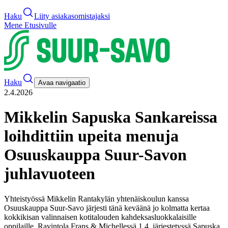
Haku
Liity asiakasomistajaksi
Mene Etusivulle
Haku
Avaa navigaatio
2.4.2026
​​Mikkelin Sapuska Sankareissa
loihdittiin upeita menuja
Osuuskauppa Suur-Savon
juhlavuoteen​
Yhteistyössä Mikkelin Rantakylän yhtenäiskoulun kanssa
Osuuskauppa Suur-Savo järjesti tänä keväänä jo kolmatta kertaa
kokkikisan valinnaisen kotitalouden kahdeksasluokkalaisille
oppilaille. Ravintola Frans & Michellessä 1.4. järjestetyssä Sapuska