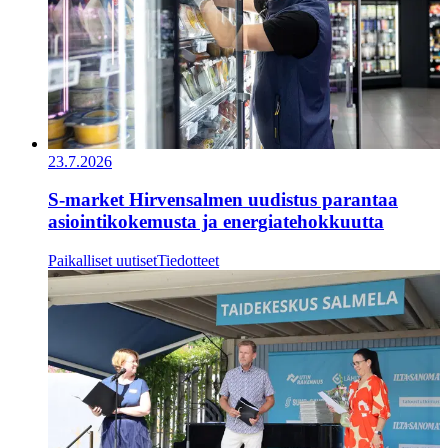
23.7.2026
S-market Hirvensalmen uudistus parantaa
asiointikokemusta ja energiatehokkuutta
Paikalliset uutiset
Tiedotteet