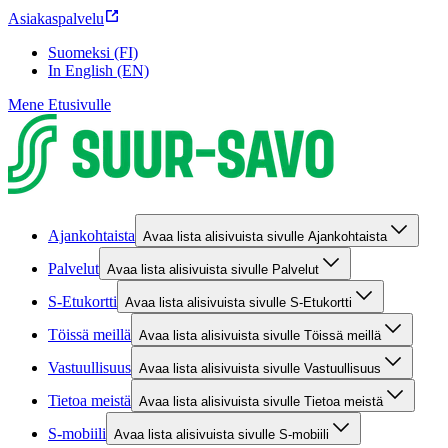
Asiakaspalvelu
Suomeksi (FI)
In English (EN)
Mene Etusivulle
Ajankohtaista
Avaa lista alisivuista sivulle Ajankohtaista
Palvelut
Avaa lista alisivuista sivulle Palvelut
S-Etukortti
Avaa lista alisivuista sivulle S-Etukortti
Töissä meillä
Avaa lista alisivuista sivulle Töissä meillä
Vastuullisuus
Avaa lista alisivuista sivulle Vastuullisuus
Tietoa meistä
Avaa lista alisivuista sivulle Tietoa meistä
S-mobiili
Avaa lista alisivuista sivulle S-mobiili