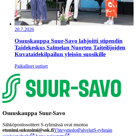
20.7.2026
Osuuskauppa Suur-Savo lahjoitti stipendin
Taidekeskus Salmelan Nuorten Taiteilijoiden
Kuvataidekilpailun yleisön suosikille
Paikalliset uutiset
Osuuskauppa Suur-Savo
Sähköpostiosoitteet S-ryhmässä ovat muotoa
etunimi.sukunimi@sok.fi
Yhteystiedot
Palvelut
S-ryhmän