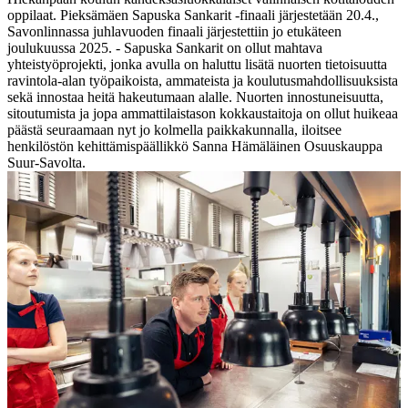
oppilaat. Pieksämäen Sapuska Sankarit -finaali järjestetään 20.4.,
Savonlinnassa juhlavuoden finaali järjestettiin jo etukäteen
joulukuussa 2025.
- Sapuska Sankarit on ollut mahtava
yhteistyöprojekti, jonka avulla on haluttu lisätä nuorten tietoisuutta
ravintola-alan työpaikoista, ammateista ja koulutusmahdollisuuksista
sekä innostaa heitä hakeutumaan alalle. Nuorten innostuneisuutta,
sitoutumista ja jopa ammattilaistason kokkaustaitoja on ollut huikeaa
päästä seuraamaan nyt jo kolmella paikkakunnalla, iloitsee
henkilöstön kehittämispäällikkö Sanna Hämäläinen Osuuskauppa
Suur-Savolta.