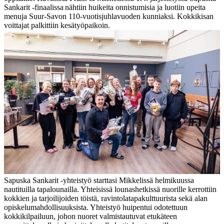
Sankarit -finaalissa nähtiin huikeita onnistumisia ja luotiin upeita
menuja Suur-Savon 110-vuotisjuhlavuoden kunniaksi. Kokkikisan
voittajat palkittiin kesätyöpaikoin.
Sapuska Sankarit -yhteistyö starttasi Mikkelissä helmikuussa
nautituilla tapalounailla. Yhteisissä lounashetkissä nuorille kerrottiin
kokkien ja tarjoilijoiden töistä, ravintolatapakulttuurista sekä alan
opiskelumahdollisuuksista. Yhteistyö huipentui odotettuun
kokkikilpailuun, johon nuoret valmistautuvat etukäteen