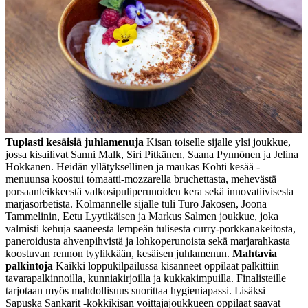
Tuplasti kesäisiä juhlamenuja
Kisan toiselle sijalle ylsi joukkue,
jossa kisailivat Sanni Malk, Siri Pitkänen, Saana Pynnönen ja Jelina
Hokkanen. Heidän yllätyksellinen ja maukas Kohti kesää -
menuunsa koostui tomaatti-mozzarella bruchettasta, mehevästä
porsaanleikkeestä valkosipuliperunoiden kera sekä innovatiivisesta
marjasorbetista. Kolmannelle sijalle tuli Turo Jakosen, Joona
Tammelinin, Eetu Lyytikäisen ja Markus Salmen joukkue, joka
valmisti kehuja saaneesta lempeän tulisesta curry-porkkanakeitosta,
paneroidusta ahvenpihvistä ja lohkoperunoista sekä marjarahkasta
koostuvan rennon tyylikkään, kesäisen juhlamenun.
Mahtavia
palkintoja
Kaikki loppukilpailussa kisanneet oppilaat palkittiin
tavarapalkinnoilla, kunniakirjoilla ja kukkakimpuilla. Finalisteille
tarjotaan myös mahdollisuus suorittaa hygieniapassi. Lisäksi
Sapuska Sankarit -kokkikisan voittajajoukkueen oppilaat saavat