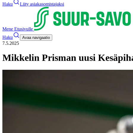
Haku
Liity asiakasomistajaksi
Mene Etusivulle
Haku
Avaa navigaatio
7.5.2025
Mikkelin Prisman uusi Kesäpih