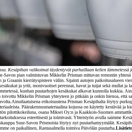
sa. Kesäpihan valikoimat täydentyvät parhaillaan kelien lämmetessä ja
-Savon pian valmistuvan Mikkelin Prisman mittavan remontin yhtenä os
a Graanin kierrätyspisteen väliin. Sijainti autojen paikoitusalueen vier
äkukat ja yrtit, monivuotiset perennat, havut ja tuijat sekä mullat ja 
lämmetessä, kunhan puutarhojen kesäkukat alkavat kunnolla kukkia.
Ain
 on toivottu Mikkelin Prisman yhteyteen jo pitkään ja onkin hienoa, e
volta.
Ainutlaatuisena erikoisuutena Prisman Kesäpihalta löytyy purkupu
eriaaleista. Päärakennusmateriaalina kojussa on käytetty kestävää ja kie
käytön pilottikokeiluna, osana Miksei Oy:n ja Kaakkois-Suomen ammatt
ötarkoituksessa esteettisesti ja toimivasti. Yhteistyön avulla saimme Ke
skauppa Suur-Savon Prismoista löytyy nyt puutarhamyymälät.
Kesäpiha
amme on paikallinen, Rantasalmella toimiva Päivölän puutarha.
Lisätiet