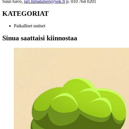
Suur-Savo,
jari.liimatainen@sok.fi
p. 010 764 0201
KATEGORIAT
Paikalliset uutiset
Sinua saattaisi kiinnostaa