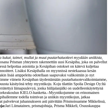
 kukat, taimet, mullat ja muut puutarhatuotteet myydään uniikista,
ana Prisman yhteyteen rakennettiin uusi Kesäpiha, joka on palvellut
essä helpottaa asiointia ja Kesäpihan ostokset on kätevä kuljettaa
lannoitteet. Lisäksi Kesäpihalla on myynnissä nestekaasua kesän
akin lisää amppeleita odotellaan saapuvaksi valikoimiin jo nyt
ttä saimme viimein Kesäpihan täydentämään puutarhatuotevalikoimiamme,
usta käsityönä tehty myyntikoju. Koju tilattiin Spolia Design Oy:ltä
rrätettyä liimapuulevyä, jonka hiilijalanjälki on uudelleenkäytettynä
ikorkeakoulun KIELO-hanketta.
–
Myyntikojumme on erinomainen
säpihallemme todella toimivan ja uniikin myyntikojun, jatkaa
t palvelevat juhannukseen asti päivittäin Prismoissamme Mikkelissä,
oja:
Jari Liimatainen, prismajohtaja, Prisma Mikkeli, Osuuskauppa