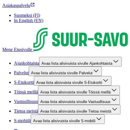
Asiakaspalvelu
Suomeksi (FI)
In English (EN)
Mene Etusivulle
Ajankohtaista
Avaa lista alisivuista sivulle Ajankohtaista
Palvelut
Avaa lista alisivuista sivulle Palvelut
S-Etukortti
Avaa lista alisivuista sivulle S-Etukortti
Töissä meillä
Avaa lista alisivuista sivulle Töissä meillä
Vastuullisuus
Avaa lista alisivuista sivulle Vastuullisuus
Tietoa meistä
Avaa lista alisivuista sivulle Tietoa meistä
S-mobiili
Avaa lista alisivuista sivulle S-mobiili