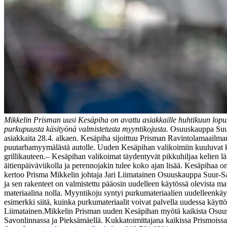
Mikkelin Prisman uusi Kesäpiha on avattu asiakkaille huhtikuun lopus
purkupuusta käsityönä valmistetusta myyntikojusta.
Osuuskauppa Suur
asiakkaita 28.4. alkaen. Kesäpiha sijoittuu Prisman Ravintolamaailman j
puutarhamyymälästä autolle.
Uuden Kesäpihan valikoimiin kuuluvat kes
grillikauteen.
– Kesäpihan valikoimat täydentyvät pikkuhiljaa kelien 
äitienpäiväviikolla ja perennojakin tulee koko ajan lisää. Kesäpihaa
kertoo Prisma Mikkelin johtaja Jari Liimatainen Osuuskauppa Suur-Sa
ja sen rakenteet on valmistettu pääosin uudelleen käytössä olevista mat
materiaalina nolla. Myyntikoju syntyi purkumateriaalien uudelleen
esimerkki siitä, kuinka purkumateriaalit voivat palvella uudessa käytt
Liimatainen.
Mikkelin Prisman uuden Kesäpihan myötä kaikista Osuu
Savonlinnassa ja Pieksämäellä. Kukkatoimittajana kaikissa Prismoiss