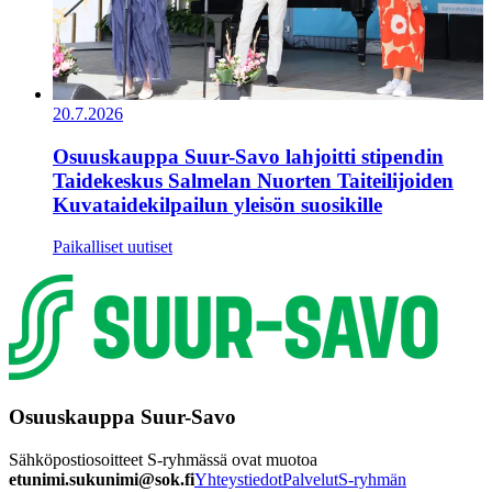
20.7.2026
Osuuskauppa Suur-Savo lahjoitti stipendin
Taidekeskus Salmelan Nuorten Taiteilijoiden
Kuvataidekilpailun yleisön suosikille
Paikalliset uutiset
Osuuskauppa Suur-Savo
Sähköpostiosoitteet S-ryhmässä ovat muotoa
etunimi.sukunimi@sok.fi
Yhteystiedot
Palvelut
S-ryhmän