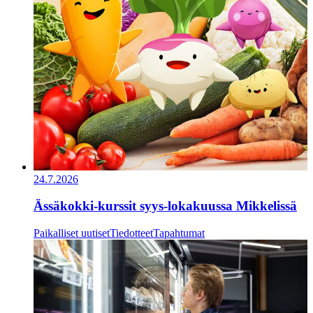
24.7.2026
Ässäkokki-kurssit syys-lokakuussa Mikkelissä
Paikalliset uutiset
Tiedotteet
Tapahtumat