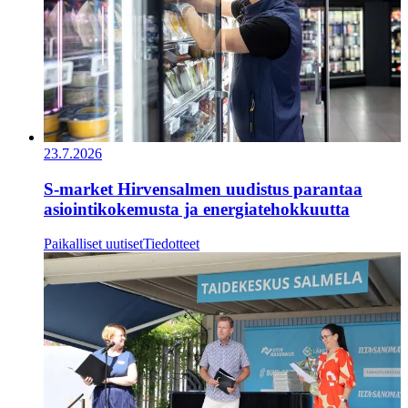
23.7.2026
S-market Hirvensalmen uudistus parantaa
asiointikokemusta ja energiatehokkuutta
Paikalliset uutiset
Tiedotteet