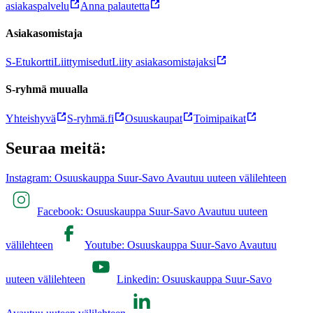
asiakaspalvelu
Anna palautetta
Asiakasomistaja
S-Etukortti
Liittymisedut
Liity asiakasomistajaksi
S-ryhmä muualla
Yhteishyvä
S-ryhmä.fi
Osuuskaupat
Toimipaikat
Seuraa meitä:
Instagram: Osuuskauppa Suur-Savo Avautuu uuteen välilehteen
Facebook: Osuuskauppa Suur-Savo Avautuu uuteen
välilehteen
Youtube: Osuuskauppa Suur-Savo Avautuu
uuteen välilehteen
Linkedin: Osuuskauppa Suur-Savo