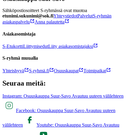
Sähköpostiosoitteet S-ryhmässä ovat muotoa
etunimi.sukunimi@sok.fi
Yhteystiedot
Palvelut
S-ryhmän
asiakaspalvelu
Anna palautetta
Asiakasomistaja
S-Etukortti
Liittymisedut
Liity asiakasomistajaksi
S-ryhmä muualla
Yhteishyvä
S-ryhmä.fi
Osuuskaupat
Toimipaikat
Seuraa meitä:
Instagram: Osuuskauppa Suur-Savo Avautuu uuteen välilehteen
Facebook: Osuuskauppa Suur-Savo Avautuu uuteen
välilehteen
Youtube: Osuuskauppa Suur-Savo Avautuu