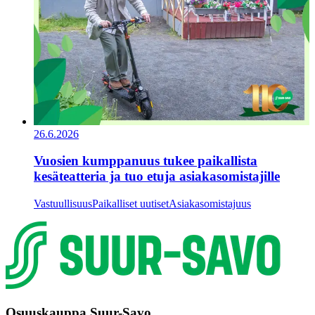
26.6.2026
Vuosien kumppanuus tukee paikallista
kesäteatteria ja tuo etuja asiakasomistajille
Vastuullisuus
Paikalliset uutiset
Asiakasomistajuus
Osuuskauppa Suur-Savo