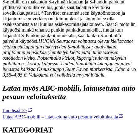
S-mobiili on maksuton S-ryhmän kaupan ja S-Pankin palvelut
yhdistävä mobiilisovellus, jonka saat ladattua käyttöösi
sovelluskaupastasi. *Tarvitset ensimmäiseen käyttöönottoon ja
kirjautumiseen verkkopankkitunnukset ja sinun tulee olla
asiakasomistaja tai kuulua asiakasomistajatalouteen. Saat S-mobiilin
käyttöösi minkä tahansa pankin pankkitunnuksilla, mutta kun
kirjaudut S-Pankin pankkitunnuksilla, saat kaikki S-mobiilin
palvelut käyttöösi.
HUOM! Seuraavat voimassa olevat kiellot/estot
estävät etukupongin näkyvyyden S-mobiilissa: analytiikan,
profiloinnin ja asiakasryhmittelyn kielto ja/tai tuotetasoisen
ostotiedon kielto. Poistamalla kiellot, kupongit tulevat näkyviin
mobiiliin n. 2 vrk:n kuluessa. Uuden S-mobiilin lataajan edun voi
lunastaa kaikista Osuuskauppa Suur-Savon marketeista. Edun arvo
3,55–4,85 €. Valikoima voi vaihdella myymälöittäin.
Lataa myös ABC-mobiili, latausetuna auto
pesuun veloituksetta
Lue lisää >>
Lataa ABC-mobiili – latausetuna auto pesuun veloituksetta
KATEGORIAT