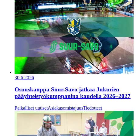
30.6.2026
Osuuskauppa Suur-Savo jatkaa Jukurien
pääyhteistyökumppanina kaudella 2026–2027
Paikalliset uutiset
Asiakasomistajuus
Tiedotteet