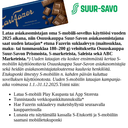
Lataa asiakasomistajan oma S-mobiili-sovellus käyttöösi vuoden
2025 aikana, niin Osuuskauppa Suur-Savon asiakasomistajana
saat uuden lataajan* etuna Fazerin suklaalevyn (maitosuklaa,
maku- tai tummasuklaa 180–200 g) veloituksetta Osuuskauppa
Suur-Savon Prismoista, S-marketeista, Saleista sekä ABC
Marketeista.
*) Uuden lataajan etu koskee ensimmäistä kertaa S-
mobiilin käyttöönottavia Osuuskauppa Suur-Savon asiakasomistajia
sekä heidän asiakasomistajatalouteensa kuuluvia henkilöitä.
Etukuponki ilmestyy S-mobiiliin n. kahden päivän kuluttua
sovelluksen käyttöönotosta. Uuden S-mobiilin lataajan kampanja-
aika voimassa 1.1.-31.12.2025.
Toimi näin:
Lataa S-mobiili Play Kaupasta tai App Storesta
Tunnistaudu verkkopankkitunnuksilla*
Hae Fazerin suklaalevy makeishyllystä seuraavalla
kauppareissulla
Lunasta etu näyttämällä kassalla S-Etukortti ja S-mobiiliin
saamasi mobiilietukuponki