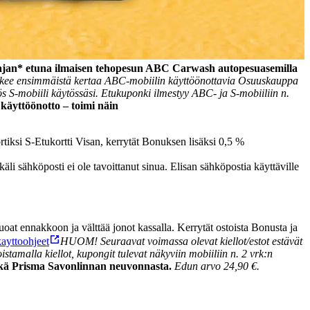
taajan* etuna ilmaisen tehopesun ABC Carwash autopesuasemilla
skee ensimmäistä kertaa ABC-mobiilin käyttöönottavia Osuuskauppa
 S-mobiili käytössäsi. Etukuponki ilmestyy ABC- ja S-mobiiliin n.
käyttöönotto – toimi näin
tiksi S-Etukortti Visan, kerrytät Bonuksen lisäksi 0,5 %
i sähköposti ei ole tavoittanut sinua. Elisan sähköpostia käyttäville
ruoat ennakkoon ja välttää jonot kassalla. Kerrytät ostoista Bonusta ja
kayttoohjeet
HUOM! Seuraavat voimassa olevat kiellot/estot estävät
stamalla kiellot, kupongit tulevat näkyviin mobiiliin n. 2 vrk:n
ekä Prisma Savonlinnan neuvonnasta.
Edun arvo 24,90 €.