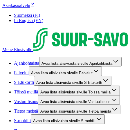
Asiakaspalvelu
Suomeksi (FI)
In English (EN)
Mene Etusivulle
Ajankohtaista
Avaa lista alisivuista sivulle Ajankohtaista
Palvelut
Avaa lista alisivuista sivulle Palvelut
S-Etukortti
Avaa lista alisivuista sivulle S-Etukortti
Töissä meillä
Avaa lista alisivuista sivulle Töissä meillä
Vastuullisuus
Avaa lista alisivuista sivulle Vastuullisuus
Tietoa meistä
Avaa lista alisivuista sivulle Tietoa meistä
S-mobiili
Avaa lista alisivuista sivulle S-mobiili