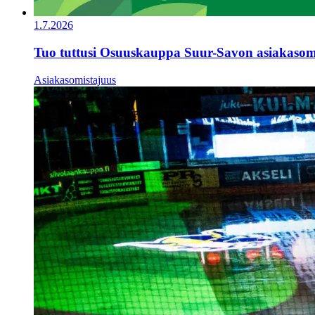
1.7.2026
Tuo tuttusi Osuuskauppa Suur-Savon asiakasomis
Asiakasomistajuus