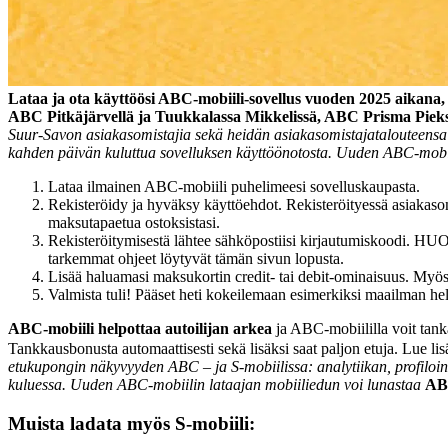
Lataa ja ota käyttöösi ABC-mobiili-sovellus vuoden 2025 aikan
ABC Pitkäjärvellä ja Tuukkalassa Mikkelissä, ABC Prisma Piek
Suur-Savon asiakasomistajia sekä heidän asiakasomistajatalouteensa k
kahden päivän kuluttua sovelluksen käyttöönotosta. Uuden ABC-mobi
Lataa ilmainen ABC-mobiili puhelimeesi sovelluskaupasta.
Rekisteröidy ja hyväksy käyttöehdot. Rekisteröityessä asiakasom
maksutapaetua ostoksistasi.
Rekisteröitymisestä lähtee sähköpostiisi kirjautumiskoodi. HUOM
tarkemmat ohjeet löytyvät tämän sivun lopusta.
Lisää haluamasi maksukortin credit- tai debit-ominaisuus. M
Valmista tuli! Pääset heti kokeilemaan esimerkiksi maailman hel
ABC-mobiili helpottaa autoilijan arkea
ja ABC-mobiililla voit tankat
Tankkausbonusta automaattisesti sekä lisäksi saat paljon etuja. Lue l
etukupongin näkyvyyden ABC – ja S-mobiilissa: analytiikan, profiloinnin
kuluessa. Uuden ABC-mobiilin lataajan mobiiliedun voi lunastaa
ABC
Muista ladata myös S-mobiili: