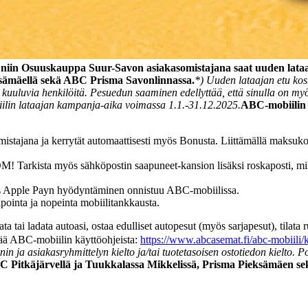
a, niin Osuuskauppa Suur-Savon asiakasomistajana saat uuden la
sämäellä sekä ABC Prisma Savonlinnassa.
*) Uuden lataajan etu ko
uuluvia henkilöitä. Pesuedun saaminen edellyttää, että sinulla on myös
ilin lataajan kampanja-aika voimassa 1.1.-31.12.2025.
ABC-mobiilin 
istajana ja kerrytät automaattisesti myös Bonusta. Liittämällä maksukor
! Tarkista myös sähköpostin saapuneet-kansion lisäksi roskaposti, mikäl
yös Apple Payn hyödyntäminen onnistuu ABC-mobiilissa.
pointa ja nopeinta mobiilitankkausta.
a tai ladata autoasi, ostaa edulliset autopesut (myös sarjapesut), tilata 
isää ABC-mobiilin käyttöohjeista:
https://www.abcasemat.fi/abc-mobiili/
 ja asiakasryhmittelyn kielto ja/tai tuotetasoisen ostotiedon kielto. Poi
 Pitkäjärvellä ja Tuukkalassa Mikkelissä, Prisma Pieksämäen s