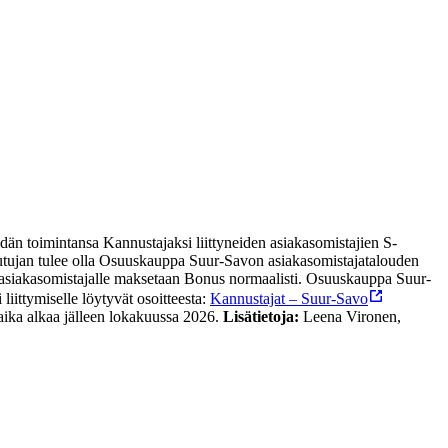
n toimintansa Kannustajaksi liittyneiden asiakasomistajien S-
autujan tulee olla Osuuskauppa Suur-Savon asiakasomistajatalouden
 asiakasomistajalle maksetaan Bonus normaalisti. Osuuskauppa Suur-
ittymiselle löytyvät osoitteesta:
Kannustajat – Suur-Savo
aika alkaa jälleen lokakuussa 2026.
Lisätietoja:
Leena Vironen,