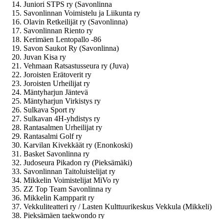
Juniori STPS ry (Savonlinna
Savonlinnan Voimistelu ja Liikunta ry
Olavin Retkeilijät ry (Savonlinna)
Savonlinnan Riento ry
Kerimäen Lentopallo -86
Savon Saukot Ry (Savonlinna)
Juvan Kisa ry
Vehmaan Ratsastusseura ry (Juva)
Joroisten Erätoverit ry
Joroisten Urheilijat ry
Mäntyharjun Jäntevä
Mäntyharjun Virkistys ry
Sulkava Sport ry
Sulkavan 4H-yhdistys ry
Rantasalmen Urheilijat ry
Rantasalmi Golf ry
Karvilan Kivekkäät ry (Enonkoski)
Basket Savonlinna ry
Judoseura Pikadon ry (Pieksämäki)
Savonlinnan Taitoluistelijat ry
Mikkelin Voimistelijat MiVo ry
ZZ Top Team Savonlinna ry
Mikkelin Kampparit ry
Vekkuliteatteri ry / Lasten Kulttuurikeskus Vekkula (Mikkeli)
Pieksämäen taekwondo ry