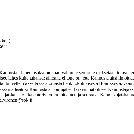
kkeli)
eli)
stajat-tuen lisäksi mukaan valituille seuroille maksetaan tukea heidä
see lähes kuka tahansa: ainoana ehtona on, että Kannustajaksi ilmoitt
tautuneelle maksettavasta omasta henkilökohtaisesta Bonuksesta, vaan
ma lisätuki Kannustajat-toimijalle. Tarkemmat ohjeet Kannustajaksi li
tajat-kausi on kalenterivuoden mittainen ja seuraava Kannustajat-haku
na.vironen@sok.fi