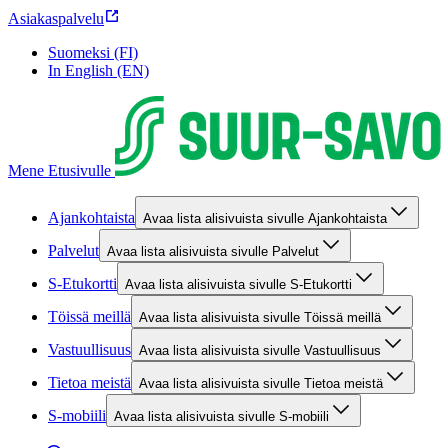
Asiakaspalvelu
Suomeksi (FI)
In English (EN)
Mene Etusivulle
Ajankohtaista
Avaa lista alisivuista sivulle Ajankohtaista
Palvelut
Avaa lista alisivuista sivulle Palvelut
S-Etukortti
Avaa lista alisivuista sivulle S-Etukortti
Töissä meillä
Avaa lista alisivuista sivulle Töissä meillä
Vastuullisuus
Avaa lista alisivuista sivulle Vastuullisuus
Tietoa meistä
Avaa lista alisivuista sivulle Tietoa meistä
S-mobiili
Avaa lista alisivuista sivulle S-mobiili