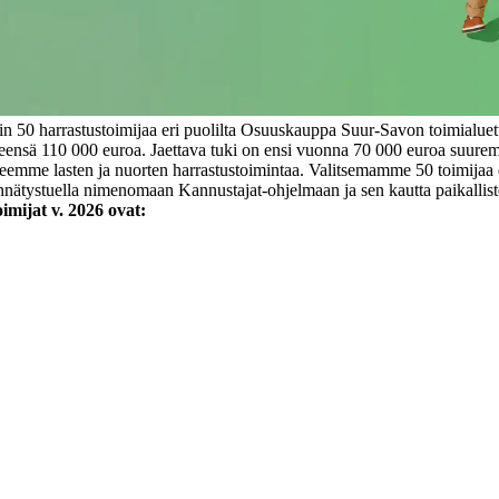
0 harrastustoimijaa eri puolilta Osuuskauppa Suur-Savon toimialuetta.
nsä 110 000 euroa. Jaettava tuki on ensi vuonna 70 000 euroa suurempi
ueemme lasten ja nuorten harrastustoimintaa. Valitsemamme 50 toimijaa e
nätystuella nimenomaan Kannustajat-ohjelmaan ja sen kautta paikallist
imijat v. 2026 ovat: