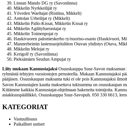
Linnan Mando DG ry (Savonlinna)
Mikkelin Nyrkkeilijät ry
Yöveden Waeltajat (Ristiina, Mikkeli)
Anttolan Urheilijat ry (Mikkeli)
Mikkelin Pallo-Kissat, Mikkelin Kissat ry
Mikkelin Agilityharrastajat ry
Mikkelin Toimenpojat ry
Haukivuoren palomieskerho ry/nuoriso-osasto (Haukivuori, Mi
Mannerheimin lastensuojeluliiton Otavan yhdistys (Otava, Mikk
Mikkelin Melojat ry
Kerigolf ry (Savonlinna)
Pieksämäen Seudun Ampujat ry
Liity mukaan Kannustajaksi
Osuuskauppa Suur-Savon maksaman Kannu
ryhmästä tehtyjen vuosiostojen perusteella. Mukaan Kannustajaksi pää
pääjäsen.
Osuuskaupan maksama tuki ei ole pois Kannustajaksi ilmoit
Savon Kannustajien kautta maksettava tukisumma on osuuskaupan maksa
Kiitämme kaikkia Kannustajat-ohjelmaan hakeneita toimijoita. Kannus
asiakkuuspäällikkö, Osuuskauppa Suur-Savo
puh. 050 330 6613, lee
KATEGORIAT
Vastuullisuus
Paikalliset uutiset