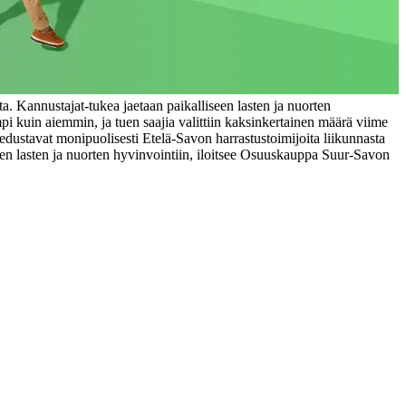
 Kannustajat-tukea jaetaan paikalliseen lasten ja nuorten
 kuin aiemmin, ja tuen saajia valittiin kaksinkertainen määrä viime
dustavat monipuolisesti Etelä-Savon harrastustoimijoita liikunnasta
en lasten ja nuorten hyvinvointiin, iloitsee Osuuskauppa Suur-Savon