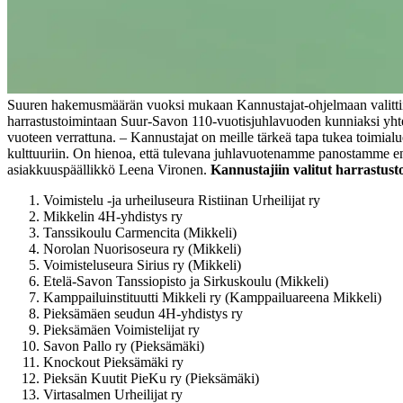
Suuren hakemusmäärän vuoksi mukaan Kannustajat-ohjelmaan valittiin 5
harrastustoimintaan Suur-Savon 110-vuotisjuhlavuoden kunniaksi yhtee
vuoteen verrattuna.
‒ Kannustajat on meille tärkeä tapa tukea toimial
kulttuuriin. On hienoa, että tulevana juhlavuotenamme panostamme en
asiakkuuspäällikkö Leena Vironen.
Kannustajiin valitut harrastusto
Voimistelu -ja urheiluseura Ristiinan Urheilijat ry
Mikkelin 4H-yhdistys ry
Tanssikoulu Carmencita (Mikkeli)
Norolan Nuorisoseura ry (Mikkeli)
Voimisteluseura Sirius ry (Mikkeli)
Etelä-Savon Tanssiopisto ja Sirkuskoulu (Mikkeli)
Kamppailuinstituutti Mikkeli ry (Kamppailuareena Mikkeli)
Pieksämäen seudun 4H-yhdistys ry
Pieksämäen Voimistelijat ry
Savon Pallo ry (Pieksämäki)
Knockout Pieksämäki ry
Pieksän Kuutit PieKu ry (Pieksämäki)
Virtasalmen Urheilijat ry