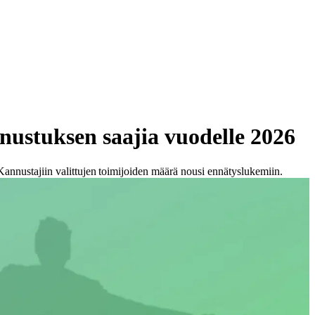
nustuksen saajia vuodelle 2026​
nnustajiin valittujen toimijoiden määrä nousi ennätyslukemiin.