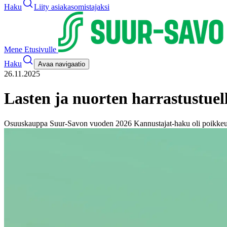
Haku
Liity asiakasomistajaksi
Mene Etusivulle
Haku
Avaa navigaatio
26.11.2025
​​Lasten ja nuorten harrastustue
Osuuskauppa Suur-Savon vuoden 2026 Kannustajat-haku oli poikkeukse