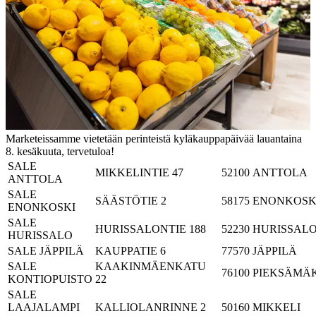
Marketeissamme vietetään perinteistä kyläkauppapäivää lauantaina
8. kesäkuuta, tervetuloa!
SALE
MIKKELINTIE 47
52100
ANTTOLA
ANTTOLA
SALE
SÄÄSTÖTIE 2
58175
ENONKOSK
ENONKOSKI
SALE
HURISSALONTIE 188
52230
HURISSAL
HURISSALO
SALE JÄPPILÄ
KAUPPATIE 6
77570
JÄPPILÄ
SALE
KAAKINMÄENKATU
76100
PIEKSÄMÄK
KONTIOPUISTO
22
SALE
LAAJALAMPI
KALLIOLANRINNE 2
50160
MIKKELI