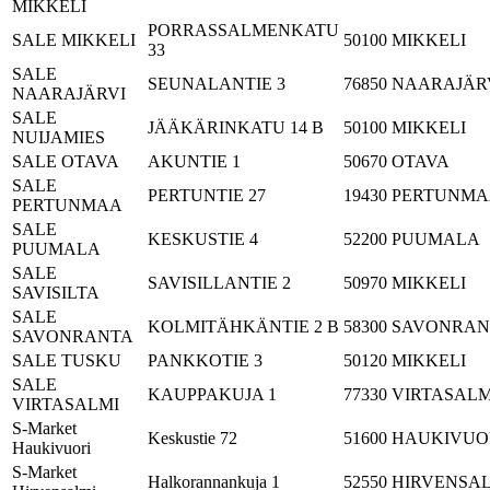
MIKKELI
PORRASSALMENKATU
SALE MIKKELI
50100
MIKKELI
33
SALE
SEUNALANTIE 3
76850
NAARAJÄR
NAARAJÄRVI
SALE
JÄÄKÄRINKATU 14 B
50100
MIKKELI
NUIJAMIES
SALE OTAVA
AKUNTIE 1
50670
OTAVA
SALE
PERTUNTIE 27
19430
PERTUNMA
PERTUNMAA
SALE
KESKUSTIE 4
52200
PUUMALA
PUUMALA
SALE
SAVISILLANTIE 2
50970
MIKKELI
SAVISILTA
SALE
KOLMITÄHKÄNTIE 2 B
58300
SAVONRAN
SAVONRANTA
SALE TUSKU
PANKKOTIE 3
50120
MIKKELI
SALE
KAUPPAKUJA 1
77330
VIRTASALM
VIRTASALMI
S-Market
Keskustie 72
51600
HAUKIVUO
Haukivuori
S-Market
Halkorannankuja 1
52550
HIRVENSA