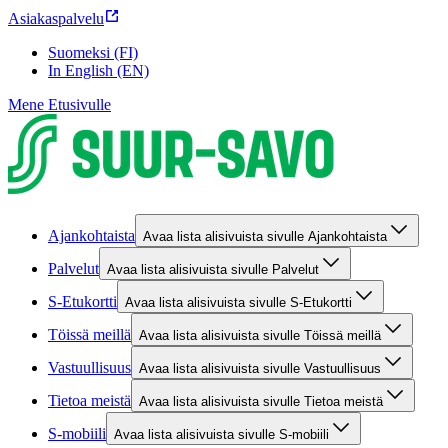
Asiakaspalvelu
Suomeksi (FI)
In English (EN)
Mene Etusivulle
Ajankohtaista
Avaa lista alisivuista sivulle Ajankohtaista
Palvelut
Avaa lista alisivuista sivulle Palvelut
S-Etukortti
Avaa lista alisivuista sivulle S-Etukortti
Töissä meillä
Avaa lista alisivuista sivulle Töissä meillä
Vastuullisuus
Avaa lista alisivuista sivulle Vastuullisuus
Tietoa meistä
Avaa lista alisivuista sivulle Tietoa meistä
S-mobiili
Avaa lista alisivuista sivulle S-mobiili