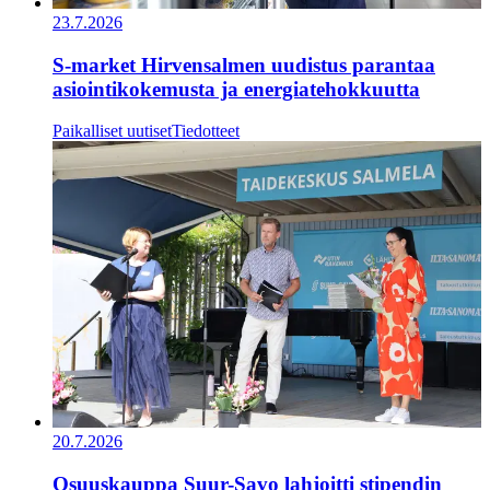
23.7.2026
S-market Hirvensalmen uudistus parantaa
asiointikokemusta ja energiatehokkuutta
Paikalliset uutiset
Tiedotteet
20.7.2026
Osuuskauppa Suur-Savo lahjoitti stipendin