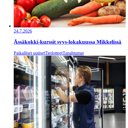
24.7.2026
Ässäkokki-kurssit syys-lokakuussa Mikkelissä
Paikalliset uutiset
Tiedotteet
Tapahtumat