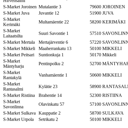
Hirvensalmi
S-Market Joroinen
Mutalantie 3
79600
JOROINEN
S-Market Juva
Juvantie 12
51900
JUVA
S-Market
Multamäentie 22
58200
KERIMÄKI
Kerimäki
S-Market
Suuri Savontie 1
57510
SAVONLIN
Laitaatsilta
S-Market Mertala
Mertajärventie 6
57220
SAVONLIN
S-Market Mikkeli
Maaherrankatu 13
50100
MIKKELI
S-Market Peitsari
Suntionkuja 1
50170
Mikkeli
S-Market
Pentinpolku 2
52700
MÄNTYHA
Mäntyharju
S-Market
Vanhamäentie 1
50600
MIKKELI
Rantakylä
S-Market
Kylätie 23
58900
RANTASAL
Rantasalmi
S-Market Ristiina
Brahentie 14
52300
RISTIINA
S-Market
Olavinkatu 57
57100
SAVONLIN
Savonlinna
S-Market Sulkava
Kauppatie 2
58700
SULKAVA
S-Market Urpola
Setrikatu 2
50100
MIKKELI