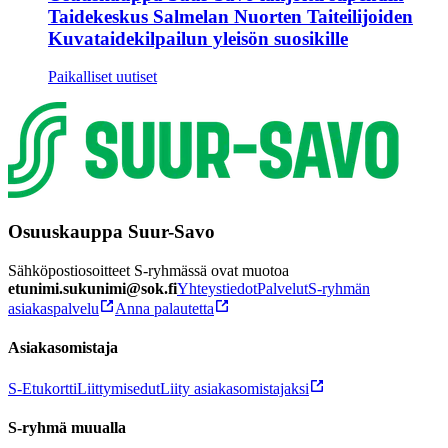
Taidekeskus Salmelan Nuorten Taiteilijoiden
Kuvataidekilpailun yleisön suosikille
Paikalliset uutiset
Osuuskauppa Suur-Savo
Sähköpostiosoitteet S-ryhmässä ovat muotoa
etunimi.sukunimi@sok.fi
Yhteystiedot
Palvelut
S-ryhmän
asiakaspalvelu
Anna palautetta
Asiakasomistaja
S-Etukortti
Liittymisedut
Liity asiakasomistajaksi
S-ryhmä muualla