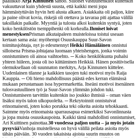
päällikkö
Arja Kinnunen
sanoo.
Silloiset vastuuhenkilöt kuitenkin
vakuuttavat kuin yhdestä suusta, että kaikki meni jopa
hämmästyttävän hyvin heti alusta alkaen. Asiakkaita oli paljon, kiire
ja paine olivat kovia, riskejä oli otettava ja tavaraa piti ajattaa välillä
taksillakin paikalle. Myyntiä ja tulosta alkoi kuitenkin syntyä, joten
koko henkilöstön tsemppihenki oli korkealla.
Ihmiset loivat
menestyksen
Prisman alkutaipaleen muisteloissa toistui useaan
kertaan sama asia: myöhempi Osuuskauppa Suur-Savon
toimitusjohtaja, nyt jo edesmennyt
Heikki Hämäläinen
onnistui
silloisena Prisma-johtajana luomaan yhteishengen, jonka voimin
onnistuminen oli ainoa vaihtoehto.
─ Koko henkilökunta puhalsi
yhteen hiileen, josta oli iso kiittäminen Heikkiä. Hänen positiivisella
olemuksellaan oli suunnaton merkitys, Arja Kinnunen kiittelee.
Uudenlainen tilanne ja kaikkien tasojen tuki motivoi myös Raija
Kauppia.
─ Oli hieno mahdollisuus päästä edes kerran elämässä
mukaan perustamaan isoa hypermarkettia. Itseäni motivoi itsenäinen
tulosvastuullinen työ ja Suur-Savon ylimmän johdon tuki.
Onnistumiseen tarvittiin kuitenkin iso joukko ihmisiä – oman väen
lisäksi myös talon ulkopuolelta.
─ Rekrytoinnit onnistuivat
erinomaisesti, joten koko porukka teki oikeita asioita tehokkaasti.
Saimme myös erinomaista sparrausapua esimerkiksi Savonlinnasta
ja jopa muista osuuskaupoista. Kaikki tämä mahdollisti onnistumiset,
Ari Kuittinen painottaa.
30 vuodessa paljon uutta – ja myös jotain
pysyvää
Vanhoja muistellessa on hyvä välillä peilata asioita myös
tähän päivään. 30 vuoden takaisista ajoista suurin muutos on