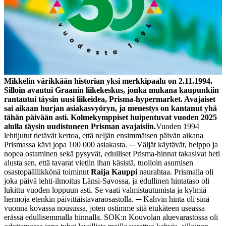
Mikkelin värikkään historian yksi merkkipaalu on 2.11.1994.
Silloin avautui Graanin liikekeskus, jonka mukana kaupunkiin
rantautui täysin uusi liikeidea, Prisma-hypermarket. Avajaiset
sai aikaan hurjan asiakasvyöryn, ja menestys on kantanut yhä
tähän päivään asti. Kolmekymppiset huipentuvat vuoden 2025
alulla täysin uudistuneen Prisman avajaisiin.
Vuoden 1994
lehtijutut tietävät kertoa, että neljän ensimmäisen päivän aikana
Prismassa kävi jopa 100 000 asiakasta.
─ Väljät käytävät, helppo ja
nopea ostaminen sekä pysyvät, edulliset Prisma-hinnat takasivat heti
alusta sen, että tavarat vietiin ihan käsistä, tuolloin asumisen
osastopäällikkönä toiminut
Raija Kauppi
naurahtaa.
Prismalla oli
joka päivä lehti-ilmoitus Länsi-Savossa, ja edullinen hintataso oli
lukittu vuoden loppuun asti. Se vaati valmistautumista ja kylmiä
hermoja etenkin päivittäistavaraosastolla.
─ Kahvin hinta oli sinä
vuonna kovassa nousussa, joten ostimme sitä etukäteen useassa
erässä edullisemmalla hinnalla. SOK:n Kouvolan aluevarastossa oli