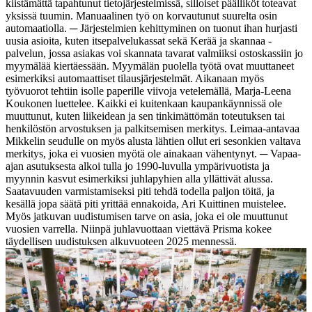
kiistämättä tapahtunut tietojärjestelmissä, silloiset päälliköt toteavat
yksissä tuumin. Manuaalinen työ on korvautunut suurelta osin
automaatiolla.
─ Järjestelmien kehittyminen on tuonut ihan hurjasti
uusia asioita, kuten itsepalvelukassat sekä Kerää ja skannaa -
palvelun, jossa asiakas voi skannata tavarat valmiiksi ostoskassiin jo
myymälää kiertäessään. Myymälän puolella työtä ovat muuttaneet
esimerkiksi automaattiset tilausjärjestelmät. Aikanaan myös
työvuorot tehtiin isolle paperille viivoja vetelemällä, Marja-Leena
Koukonen luettelee.
Kaikki ei kuitenkaan kaupankäynnissä ole
muuttunut, kuten liikeidean ja sen tinkimättömän toteutuksen tai
henkilöstön arvostuksen ja palkitsemisen merkitys. Leimaa-antavaa
Mikkelin seudulle on myös alusta lähtien ollut eri sesonkien valtava
merkitys, joka ei vuosien myötä ole ainakaan vähentynyt.
─ Vapaa-
ajan asutuksesta alkoi tulla jo 1990-luvulla ympärivuotista ja
myynnin kasvut esimerkiksi juhlapyhien alla yllättivät alussa.
Saatavuuden varmistamiseksi piti tehdä todella paljon töitä, ja
kesällä jopa säätä piti yrittää ennakoida, Ari Kuittinen muistelee.
Myös jatkuvan uudistumisen tarve on asia, joka ei ole muuttunut
vuosien varrella. Niinpä juhlavuottaan viettävä Prisma kokee
täydellisen uudistuksen alkuvuoteen 2025 mennessä.