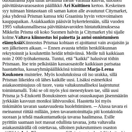
odottamassa jopa tuhat lavallista meille varattua kahvia, silloinen
päivittäistavaraosaston päällikkö
Ari Kuittinen
kertoo.
Keskeinen
syy tuimaan hintasotaan oli saman katon alle avautunut Citymarket,
joka yhdessä Prisman kanssa teki Graanista hyvin vetovoimaisen
kauppapaikan. Asiakkaatkin pääsivät hykertelemään, sillä vuoden
1995 valtakunnallisessa päivittäistavaroiden hintatutkimuksessa
Mikkelin Prisma oli koko Suomen halvin ja Citymarket ylsi sijalle
kolme.
Valtava kiinnostus loi painetta ja antoi onnistumisen
elämyksiä
Kiinnostus Prismaa kohtaan ei ajoittanut vain avajaisiin ja
sen jälkeiseen aikaan.
─ Ennen avausta tehtiin henkilökunnan
rekrytoinnit ja koulutettiin heidät tehtäviinsä. Meille tuli kaikkiaan
noin 2 000 työhakemusta. Tuntui, että ”kaikki” halusivat töihin
Prismaan. Itse tein pelkästään kassaosastolle kaikkiaan parisataa
haastattelua, kassaryhmäpäällikkönä toiminut
Marja-Leena
Koukonen
muistelee.
Myös koulutuksissa oli iso urakka, sillä
Prisman liikeidea oli lähes kaikille uusi. Lisäksi esimerkiksi
asiakasomistajuus oli tuore, vasta valtakunnalliseksi laajentunut
toimintamalli. Toki se oli myös yksi menestyksen tae, sillä uusi
Prisma ja S-Etukortti Bonuksineen saivat osuuskaupan jäsenmäärän
jyrkkään kasvuun moniksi lähivuosiksi.
Haastetta loi myös
tinkimätön tavaran saatavuudesta huolehtiminen.
─ Alussa tavara ei
meinannut riittää millään, joten tavarantoimittajia piti kontaktoida
suoraan ja tehdä maakuntamatkoja tavaraa haalimassa. Esille
pyrittiin saamaan isot massat edullista tavaraa, jotta valtavalla
asiakasmäärällä oli ostettavaa, silloinen pukeutumisen osaston