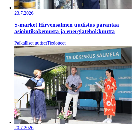
23.7.2026
S-market Hirvensalmen uudistus parantaa
asiointikokemusta ja energiatehokkuutta
Paikalliset uutiset
Tiedotteet
20.7.2026