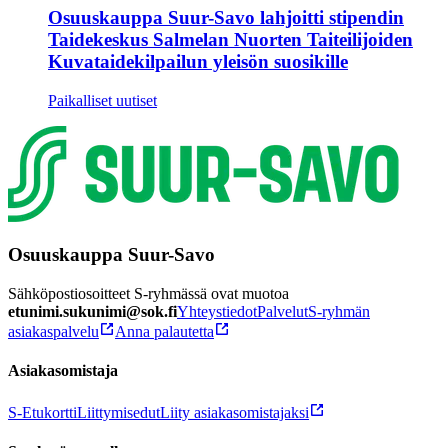
Osuuskauppa Suur-Savo lahjoitti stipendin
Taidekeskus Salmelan Nuorten Taiteilijoiden
Kuvataidekilpailun yleisön suosikille
Paikalliset uutiset
Osuuskauppa Suur-Savo
Sähköpostiosoitteet S-ryhmässä ovat muotoa
etunimi.sukunimi@sok.fi
Yhteystiedot
Palvelut
S-ryhmän
asiakaspalvelu
Anna palautetta
Asiakasomistaja
S-Etukortti
Liittymisedut
Liity asiakasomistajaksi