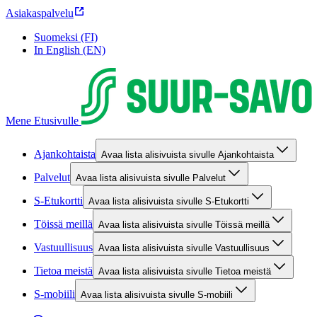
Asiakaspalvelu
Suomeksi (FI)
In English (EN)
Mene Etusivulle
Ajankohtaista
Avaa lista alisivuista sivulle Ajankohtaista
Palvelut
Avaa lista alisivuista sivulle Palvelut
S-Etukortti
Avaa lista alisivuista sivulle S-Etukortti
Töissä meillä
Avaa lista alisivuista sivulle Töissä meillä
Vastuullisuus
Avaa lista alisivuista sivulle Vastuullisuus
Tietoa meistä
Avaa lista alisivuista sivulle Tietoa meistä
S-mobiili
Avaa lista alisivuista sivulle S-mobiili