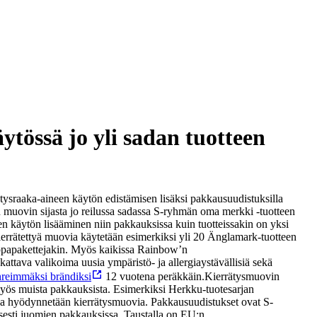
tössä jo yli sadan tuotteen
ätysraaka-aineen käytön edistämisen lisäksi pakkausuudistuksilla
muovin sijasta jo reilussa sadassa S-ryhmän oma merkki -tuotteen
n käytön lisääminen niin pakkauksissa kuin tuotteissakin on yksi
errätettyä muovia käytetään esimerkiksi yli 20 Änglamark-tuotteen
vaippapakettejakin. Myös kaikissa Rainbow’n
tava valikoima uusia ympäristö- ja allergiaystävällisiä sekä
hreimmäksi brändiksi
12 vuotena peräkkäin.
Kierrätysmuovin
 myös muista pakkauksista. Esimerkiksi Herkku-tuotesarjan
issa hyödynnetään kierrätysmuovia.
Pakkausuudistukset ovat S-
isesti juomien pakkauksissa. Taustalla on EU:n