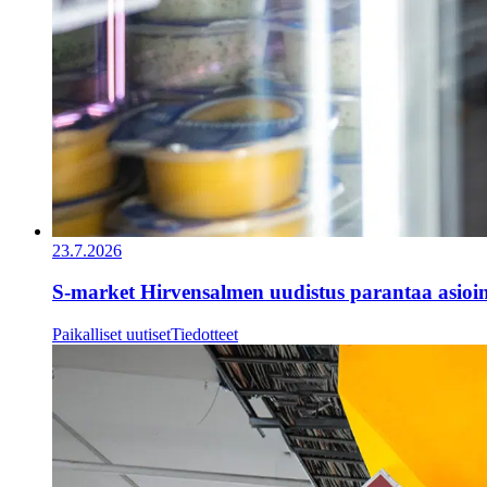
23.7.2026
S-market Hirvensalmen uudistus parantaa asioi
Paikalliset uutiset
Tiedotteet