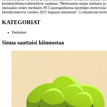
kertakäyttömuovidirektiivin vaatimus.
”Mehustamo-sarjan mehujen ja s
muissakin omien merkkien PET-juomapulloissa käytetään enenevissä 
kierrätysmuovia vuoden 2025 loppuun mennessä”, Loukaskorpi kerto
KATEGORIAT
Tiedotteet
Sinua saattaisi kiinnostaa