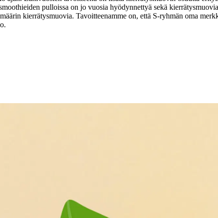
moothieiden pulloissa on jo vuosia hyödynnettyä sekä kierrätysmuovia 
määrin kierrätysmuovia. Tavoitteenamme on, että S-ryhmän oma merkki
o.