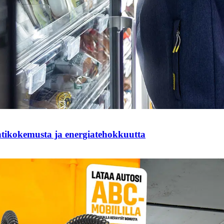
ntikokemusta ja energiatehokkuutta