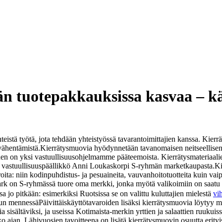
 tuotepakkauksissa kasvaa – käy
istä työtä, jota tehdään yhteistyössä tavarantoimittajien kanssa. Kierr
vähentämistä.
Kierrätysmuovia hyödynnetään tavanomaisen neitseellisen 
en on yksi vastuullisuusohjelmamme pääteemoista. Kierrätysmateriaalie
o vastuullisuuspäällikkö Anni Loukaskorpi S-ryhmän marketkaupasta.
Ki
varoita: niin kodinpuhdistus- ja pesuaineita, vauvanhoitotuotteita kuin 
k on S-ryhmässä tuore oma merkki, jonka myötä valikoimiin on saatu kat
jo pitkään: esimerkiksi Ruotsissa se on valittu kuluttajien mielestä
vi
uun mennessä
Päivittäiskäyttötavaroiden lisäksi kierrätysmuovia löytyy
 sisältäviksi, ja useissa Kotimaista-merkin yrttien ja salaattien ruuku
o ajan. Lähivuosien tavoitteena on lisätä kierrätysmuovin osuutta erity