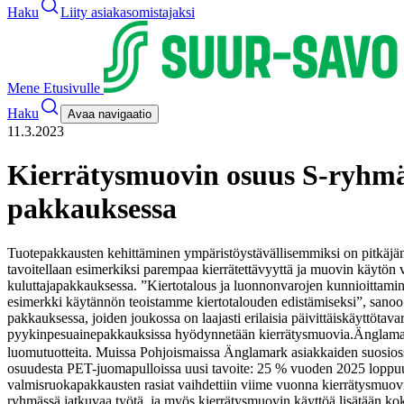
Haku
Liity asiakasomistajaksi
Mene Etusivulle
Haku
Avaa navigaatio
11.3.2023
Kierrätysmuovin osuus S-ryhmän
pakkauksessa
Tuotepakkausten kehittäminen ympäristöystävällisemmiksi on pitkäjänte
tavoitellaan esimerkiksi parempaa kierrätettävyyttä ja muovin käytön 
kuluttajapakkauksessa.
”Kiertotalous ja luonnonvarojen kunnioittamin
esimerkki käytännön teoistamme kiertotalouden edistämiseksi”, sano
pakkauksessa, joiden joukossa on laajasti erilaisia päivittäiskäyttöta
pyykinpesuainepakkauksissa hyödynnetään kierrätysmuovia.
Änglamar
luomutuotteita. Muissa Pohjoismaissa Änglamark asiakkaiden suosiossa 
osuudesta PET-juomapulloissa uusi tavoite: 25 % vuoden 2025 lopp
valmisruokapakkausten rasiat vaihdettiin viime vuonna kierrätysmuovia
ryhmässä jatkuvaa työtä, ja myös kierrätysmuovin käyttöä lisätään kok