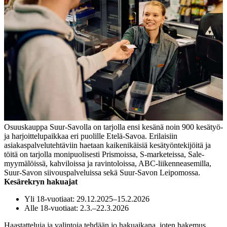
Osuuskauppa Suur-Savolla on tarjolla ensi kesänä noin 900 kesätyö-
ja harjoittelupaikkaa eri puolille Etelä-Savoa. Erilaisiin
asiakaspalvelutehtäviin haetaan kaikenikäisiä kesätyöntekijöitä ja
töitä on tarjolla monipuolisesti Prismoissa, S-marketeissa, Sale-
myymälöissä, kahviloissa ja ravintoloissa, ABC-liikenneasemilla,
Suur-Savon siivouspalveluissa sekä Suur-Savon Leipomossa.
Kesärekryn hakuajat
Yli 18-vuotiaat: 29.12.2025–15.2.2026
Alle 18-vuotiaat: 2.3.–22.3.2026
Haastatteluja ja valintoja tehdään jo hakuaikana, joten hakemus