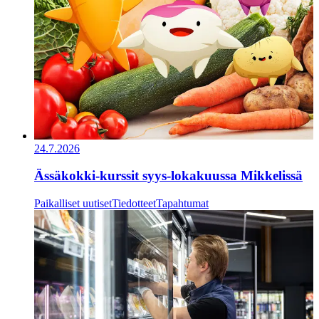
24.7.2026
Ässäkokki-kurssit syys-lokakuussa Mikkelissä
Paikalliset uutiset
Tiedotteet
Tapahtumat