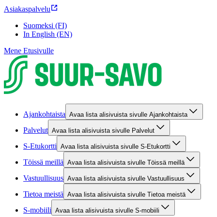
Asiakaspalvelu
Suomeksi (FI)
In English (EN)
Mene Etusivulle
Ajankohtaista
Avaa lista alisivuista sivulle Ajankohtaista
Palvelut
Avaa lista alisivuista sivulle Palvelut
S-Etukortti
Avaa lista alisivuista sivulle S-Etukortti
Töissä meillä
Avaa lista alisivuista sivulle Töissä meillä
Vastuullisuus
Avaa lista alisivuista sivulle Vastuullisuus
Tietoa meistä
Avaa lista alisivuista sivulle Tietoa meistä
S-mobiili
Avaa lista alisivuista sivulle S-mobiili