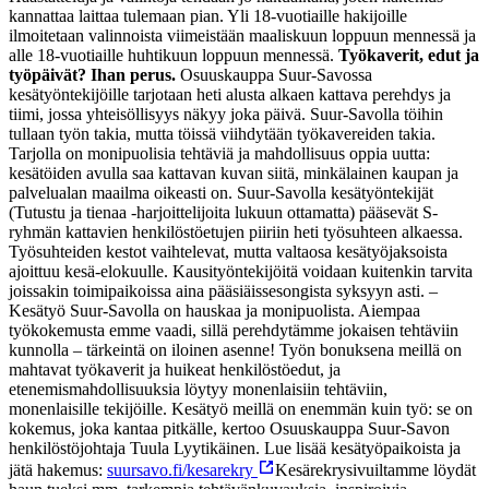
kannattaa laittaa tulemaan pian. Yli 18-vuotiaille hakijoille
ilmoitetaan valinnoista viimeistään maaliskuun loppuun mennessä ja
alle 18-vuotiaille huhtikuun loppuun mennessä.
Työkaverit, edut ja
työpäivät? Ihan perus.
Osuuskauppa Suur-Savossa
kesätyöntekijöille tarjotaan heti alusta alkaen kattava perehdys ja
tiimi, jossa yhteisöllisyys näkyy joka päivä. Suur-Savolla töihin
tullaan työn takia, mutta töissä viihdytään työkavereiden takia.
Tarjolla on monipuolisia tehtäviä ja mahdollisuus oppia uutta:
kesätöiden avulla saa kattavan kuvan siitä, minkälainen kaupan ja
palvelualan maailma oikeasti on. Suur-Savolla kesätyöntekijät
(Tutustu ja tienaa -harjoittelijoita lukuun ottamatta) pääsevät S-
ryhmän kattavien henkilöstöetujen piiriin heti työsuhteen alkaessa.
Työsuhteiden kestot vaihtelevat, mutta valtaosa kesätyöjaksoista
ajoittuu kesä-elokuulle. Kausityöntekijöitä voidaan kuitenkin tarvita
joissakin toimipaikoissa aina pääsiäissesongista syksyyn asti. –
Kesätyö Suur-Savolla on hauskaa ja monipuolista. Aiempaa
työkokemusta emme vaadi, sillä perehdytämme jokaisen tehtäviin
kunnolla – tärkeintä on iloinen asenne! Työn bonuksena meillä on
mahtavat työkaverit ja huikeat henkilöstöedut, ja
etenemismahdollisuuksia löytyy monenlaisiin tehtäviin,
monenlaisille tekijöille. Kesätyö meillä on enemmän kuin työ: se on
kokemus, joka kantaa pitkälle, kertoo Osuuskauppa Suur-Savon
henkilöstöjohtaja Tuula Lyytikäinen. Lue lisää kesätyöpaikoista ja
jätä hakemus:
suursavo.fi/kesarekry
Kesärekrysivuiltamme löydät