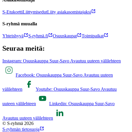
S-Etukortti
Liittymisedut
Liity asiakasomistajaksi
S-ryhmä muualla
Yhteishyvä
S-ryhmä.fi
Osuuskaupat
Toimipaikat
Seuraa meitä:
Instagram: Osuuskauppa Suur-Savo Avautuu uuteen välilehteen
Facebook: Osuuskauppa Suur-Savo Avautuu uuteen
välilehteen
Youtube: Osuuskauppa Suur-Savo Avautuu
uuteen välilehteen
Linkedin: Osuuskauppa Suur-Savo
Avautuu uuteen välilehteen
© S-ryhmä 2026
S-ryhmän tietosuoja