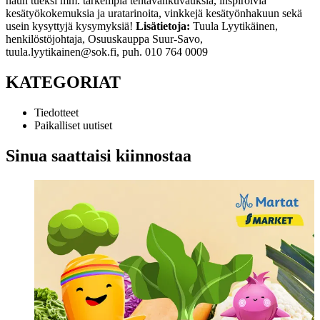
haun tueksi mm. tarkempia tehtävänkuvauksia, inspiroivia
kesätyökokemuksia ja uratarinoita, vinkkejä kesätyönhakuun sekä
usein kysyttyjä kysymyksiä!
Lisätietoja:
Tuula Lyytikäinen,
henkilöstöjohtaja, Osuuskauppa Suur-Savo,
tuula.lyytikainen@sok.fi, puh. 010 764 0009
KATEGORIAT
Tiedotteet
Paikalliset uutiset
Sinua saattaisi kiinnostaa