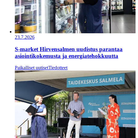
23.7.2026
S-market Hirvensalmen uudistus parantaa
asiointikokemusta ja energiatehokkuutta
Paikalliset uutiset
Tiedotteet