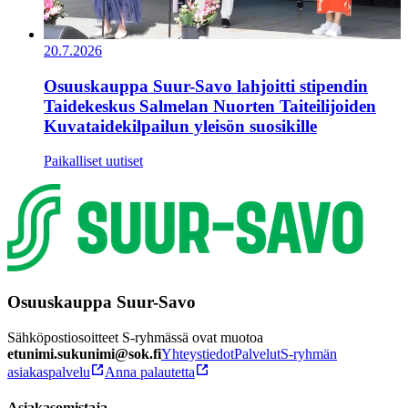
20.7.2026
Osuuskauppa Suur-Savo lahjoitti stipendin
Taidekeskus Salmelan Nuorten Taiteilijoiden
Kuvataidekilpailun yleisön suosikille
Paikalliset uutiset
Osuuskauppa Suur-Savo
Sähköpostiosoitteet S-ryhmässä ovat muotoa
etunimi.sukunimi@sok.fi
Yhteystiedot
Palvelut
S-ryhmän
asiakaspalvelu
Anna palautetta
Asiakasomistaja