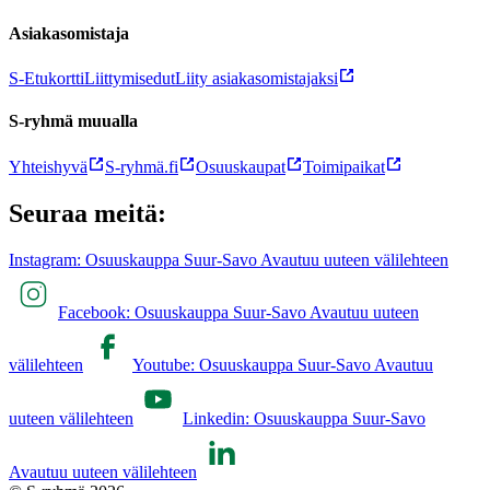
Asiakasomistaja
S-Etukortti
Liittymisedut
Liity asiakasomistajaksi
S-ryhmä muualla
Yhteishyvä
S-ryhmä.fi
Osuuskaupat
Toimipaikat
Seuraa meitä:
Instagram: Osuuskauppa Suur-Savo Avautuu uuteen välilehteen
Facebook: Osuuskauppa Suur-Savo Avautuu uuteen
välilehteen
Youtube: Osuuskauppa Suur-Savo Avautuu
uuteen välilehteen
Linkedin: Osuuskauppa Suur-Savo
Avautuu uuteen välilehteen