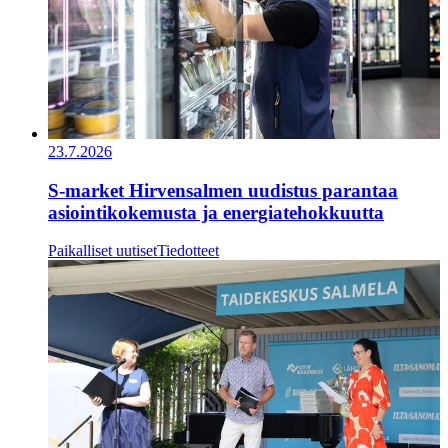
23.7.2026
S-market Hirvensalmen uudistus parantaa
asiointikokemusta ja energiatehokkuutta
Paikalliset uutiset
Tiedotteet