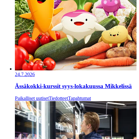
24.7.2026
Ässäkokki-kurssit syys-lokakuussa Mikkelissä
Paikalliset uutiset
Tiedotteet
Tapahtumat