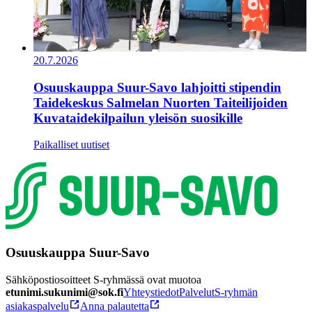
20.7.2026
Osuuskauppa Suur-Savo lahjoitti stipendin
Taidekeskus Salmelan Nuorten Taiteilijoiden
Kuvataidekilpailun yleisön suosikille
Paikalliset uutiset
Osuuskauppa Suur-Savo
Sähköpostiosoitteet S-ryhmässä ovat muotoa
etunimi.sukunimi@sok.fi
Yhteystiedot
Palvelut
S-ryhmän
asiakaspalvelu
Anna palautetta