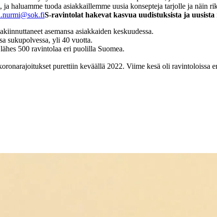
ja haluamme tuoda asiakkaillemme uusia konsepteja tarjolle ja näin rik
i.nurmi@sok.fi
S-ravintolat hakevat kasvua uudistuksista ja uusista 
 vakiinnuttaneet asemansa asiakkaiden keskuudessa.
sa sukupolvessa, yli 40 vuotta.
 lähes 500 ravintolaa eri puolilla Suomea.
ronarajoitukset purettiin keväällä 2022. Viime kesä oli ravintoloissa enn