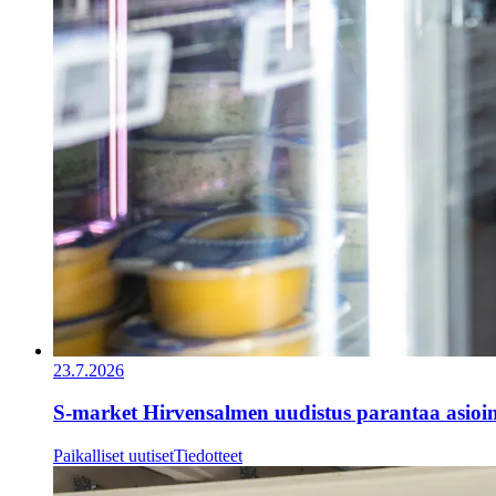
23.7.2026
S-market Hirvensalmen uudistus parantaa asioi
Paikalliset uutiset
Tiedotteet