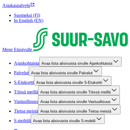
Asiakaspalvelu
Suomeksi (FI)
In English (EN)
Mene Etusivulle
Ajankohtaista
Avaa lista alisivuista sivulle Ajankohtaista
Palvelut
Avaa lista alisivuista sivulle Palvelut
S-Etukortti
Avaa lista alisivuista sivulle S-Etukortti
Töissä meillä
Avaa lista alisivuista sivulle Töissä meillä
Vastuullisuus
Avaa lista alisivuista sivulle Vastuullisuus
Tietoa meistä
Avaa lista alisivuista sivulle Tietoa meistä
S-mobiili
Avaa lista alisivuista sivulle S-mobiili