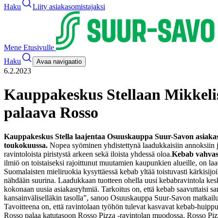
Haku
Liity asiakasomistajaksi
Mene Etusivulle
Haku
Avaa navigaatio
6.2.2023
Kauppakeskus Stellaan Mikkeli
palaava Rosso
Kauppakeskus Stella laajentaa Osuuskauppa Suur-Savon asiakas
toukokuussa.
Nopea syöminen yhdistettynä laadukkaisiin annoksiin ja
ravintoloista piristystä arkeen sekä iloista yhdessä oloa.
Kebab vahvas
ilmiö on toistaiseksi rajoittunut muutamien kaupunkien alueille, on la
Suomalaisten mieliruokia kysyttäessä kebab yltää toistuvasti kärkisijo
nähdään suurina. Laadukkaan tuotteen ohella uusi kebabravintola kes
kokonaan uusia asiakasryhmiä. Tarkoitus on, että kebab saavuttaisi sam
kansainväliselläkin tasolla”, sanoo Osuuskauppa Suur-Savon matkailu
Tavoitteena on, että ravintolaan työhön tulevat kasvavat kebab-huippu
Rosso palaa katutasoon Rosso Pizza -ravintolan muodossa. Rosso Pizza