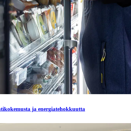
ntikokemusta ja energiatehokkuutta