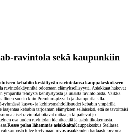
ab-ravintola sekä kaupunkiin
atuiseen kebabiin keskittyvän ravintolansa kauppakeskukseen
a ravintolakäynniltä odotetaan elämyksellisyyttä. Asiakkaat hakevat
 ympärillä tehdystä kehitystyöstä ja uusista ravintoloista. Vaikka
nallinen suosio kuin Premium-pizzalla ja -hampurilaisilla.
S-ryhmässä kasvu- ja kehitysmahdollisuudet kebabin ympärillä
aajentaa kebabin tarjoaman elämyksen sellaiseksi, että se tavoittaisi
omalaiset ravintolat ottavat mittaa ja kilpailevat jo
inen osa uuden ravintolan identiteettiä ja asiointikokemusta.
ssa.
Rosso palaa lähemmäs asiakkaita
Kauppakeskus Stellassa
 valikoimasta tulee löytymään myös asiakkaiden hartaasti toivoma