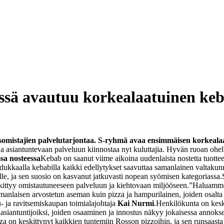
ssä avautuu korkealaatuinen keb
omistajien palvelutarjontaa. S-ryhmä avaa ensimmäisen korkeala
 asiantuntevaan palveluun kiinnostaa nyt kuluttajia. Hyvän ruoan ohell
sa nosteessa
Kebab on saanut viime aikoina uudenlaista nostetta tuotteen
adukkaalla kebabilla kaikki edellytykset saavuttaa samanlainen valtakun
ille, ja sen suosio on kasvanut jatkuvasti nopean syömisen kategoriassa.
kittyy omistautuneeseen palveluun ja kiehtovaan miljööseen.
”Haluamme l
anlaisen arvostetun aseman kuin pizza ja hampurilainen, joiden osalta su
- ja ravitsemiskaupan toimialajohtaja
Kai Nurmi
.
Henkilökunta on keske
asiantuntijoiksi, joiden osaaminen ja innostus näkyy jokaisessa annokse
 on keskittynyt kaikkien tuntemiin Rosson pizzoihin, ja sen runsaasta