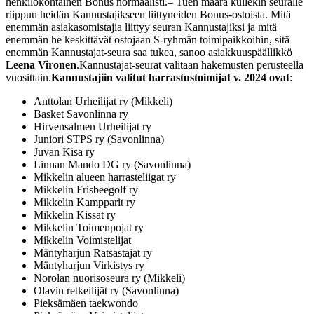
henkilökohtainen Bonus normaalisti.
‒ Tuen määrä kullekin seuralle
riippuu heidän Kannustajikseen liittyneiden Bonus-ostoista. Mitä
enemmän asiakasomistajia liittyy seuran Kannustajiksi ja mitä
enemmän he keskittävät ostojaan S‑ryhmän toimipaikkoihin, sitä
enemmän Kannustajat-seura saa tukea, sanoo asiakkuuspäällikkö
Leena Vironen
.
Kannustajat-seurat valitaan hakemusten perusteella
vuosittain.
Kannustajiin valitut harrastustoimijat v. 2024 ovat
:
Anttolan Urheilijat ry (Mikkeli)
Basket Savonlinna ry
Hirvensalmen Urheilijat ry
Juniori STPS ry (Savonlinna)
Juvan Kisa ry
Linnan Mando DG ry (Savonlinna)
Mikkelin alueen harrasteliigat ry
Mikkelin Frisbeegolf ry
Mikkelin Kampparit ry
Mikkelin Kissat ry
Mikkelin Toimenpojat ry
Mikkelin Voimistelijat
Mäntyharjun Ratsastajat ry
Mäntyharjun Virkistys ry
Norolan nuorisoseura ry (Mikkeli)
Olavin retkeilijät ry (Savonlinna)
Pieksämäen taekwondo