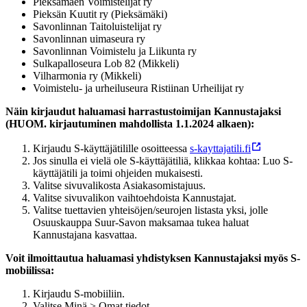
Pieksämäen Voimistelijat ry
Pieksän Kuutit ry (Pieksämäki)
Savonlinnan Taitoluistelijat ry
Savonlinnan uimaseura ry
Savonlinnan Voimistelu ja Liikunta ry
Sulkapalloseura Lob 82 (Mikkeli)
Vilharmonia ry (Mikkeli)
Voimistelu- ja urheiluseura Ristiinan Urheilijat ry
Näin kirjaudut haluamasi harrastustoimijan Kannustajaksi
(HUOM. kirjautuminen mahdollista 1.1.2024 alkaen):
Kirjaudu S-käyttäjätilille osoitteessa
s-kayttajatili.fi
Jos sinulla ei vielä ole S-käyttäjätiliä, klikkaa kohtaa: Luo S-
käyttäjätili ja toimi ohjeiden mukaisesti.
Valitse sivuvalikosta Asiakasomistajuus.
Valitse sivuvalikon vaihtoehdoista Kannustajat.
Valitse tuettavien yhteisöjen/seurojen listasta yksi, jolle
Osuuskauppa Suur-Savon maksamaa tukea haluat
Kannustajana kasvattaa.
Voit ilmoittautua haluamasi yhdistyksen Kannustajaksi myös S-
mobiilissa:
Kirjaudu S-mobiiliin.
Valitse Minä > Omat tiedot.