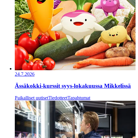
24.7.2026
Ässäkokki-kurssit syys-lokakuussa Mikkelissä
Paikalliset uutiset
Tiedotteet
Tapahtumat