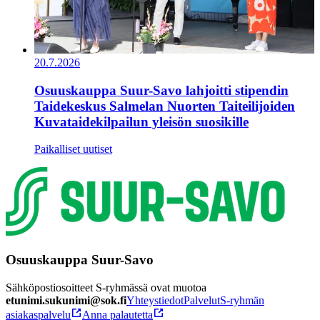
20.7.2026
Osuuskauppa Suur-Savo lahjoitti stipendin
Taidekeskus Salmelan Nuorten Taiteilijoiden
Kuvataidekilpailun yleisön suosikille
Paikalliset uutiset
Osuuskauppa Suur-Savo
Sähköpostiosoitteet S-ryhmässä ovat muotoa
etunimi.sukunimi@sok.fi
Yhteystiedot
Palvelut
S-ryhmän
asiakaspalvelu
Anna palautetta