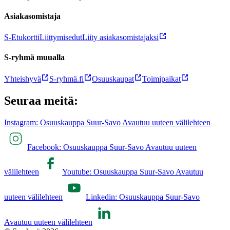
Asiakasomistaja
S-Etukortti
Liittymisedut
Liity asiakasomistajaksi
S-ryhmä muualla
Yhteishyvä
S-ryhmä.fi
Osuuskaupat
Toimipaikat
Seuraa meitä:
Instagram: Osuuskauppa Suur-Savo Avautuu uuteen välilehteen
Facebook: Osuuskauppa Suur-Savo Avautuu uuteen
välilehteen
Youtube: Osuuskauppa Suur-Savo Avautuu
uuteen välilehteen
Linkedin: Osuuskauppa Suur-Savo
Avautuu uuteen välilehteen