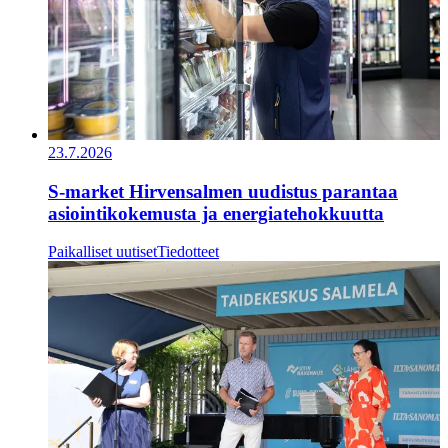
23.7.2026
S-market Hirvensalmen uudistus parantaa
asiointikokemusta ja energiatehokkuutta
Paikalliset uutiset
Tiedotteet