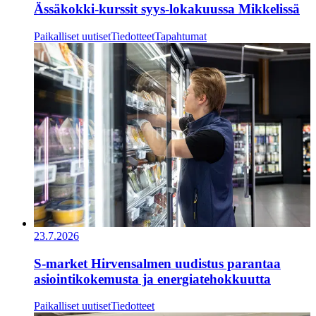
Ässäkokki-kurssit syys-lokakuussa Mikkelissä
Paikalliset uutiset
Tiedotteet
Tapahtumat
23.7.2026
S-market Hirvensalmen uudistus parantaa
asiointikokemusta ja energiatehokkuutta
Paikalliset uutiset
Tiedotteet