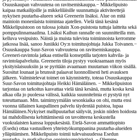
Osuuskaupan vahvuutena on ravitsemiskauppa.
− Mikkelipuisto
kaipaa matkailijoille ja mikkeliläisille suunnattuja aktiviteettejä
nykyisen puutarha-alueen sekä Greenerin lisäksi. Alue on mitä
mainioin monenlaista toimintaa ajatellen. Vielä tänä kesänä
Mikkelipuistoon on tulossa joitain Xon-puistosta tuttuja laitteita sekä
pomppulinnamaailma. Lisäksi Kaihun rannalle on suunnitteilla mm.
kelluva vesipuisto. Näistä ja muista tulevista toiminnoista kerromme
jatkossa lisää, sanoo Juniikki Oy:n toimitusjohtaja Jukka Toivanen.
−
Osuuskauppa Suur-Savon vahvuutena on ravitsemiskauppa.
Greeneri-ravintola jatkaa entisellä konseptilla tarjoten kahvila- ja
ravintolapalveluita. Greenerin tiloja pystyy vuokraamaan myös
yksityislaisuuksiin ja se pyritään avaamaan muutaman viikon sisällä.
Suositut lounaat ja brunssit palaavat luonnollisesti heti avauksen
jälkeen. Valmistelevat toimet on käynnistetty, toteaa Osuuskauppa
Suur-Savon toimitusjohtaja Heikki Hämäläinen. − Mikkelipuiston
tarjontaa on tarkoitus kasvattaa vielä tänä kesänä, mutta koska kesä
alkaa olla jo puolessa välissä, kaikkia suunnitelmia ei pystytä nyt
toteuttamaan. Mm. taimimyymälän sesonkiaika on ohi, mutta ensi
vuonna tällainen kaupallinen palvelu täydentää puistoa, lupaa
Hämäläinen.
Nykyiset mallipuutarhat säilyvät, joskin niiden hoidosta
tai mahdollisesta kehittämisestä on tavoitteena keskustella
vuokralaisten kanssa loppukesästä. Etelä-Savon ammattiopisto
(Esedu) ottaa vastuulleen yhteistyökumppanina puutarha-alueiden
ylläpitämisen. Mikkelipuisto toimii tulevaisuudessa Esedun
puutarha- ja matkailualan oppimisympäristönä. − Olemme