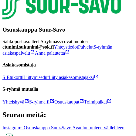
Osuuskauppa Suur-Savo
Sähköpostiosoitteet S-ryhmässä ovat muotoa
etunimi.sukunimi@sok.fi
Yhteystiedot
Palvelut
S-ryhmän
asiakaspalvelu
Anna palautetta
Asiakasomistaja
S-Etukortti
Liittymisedut
Liity asiakasomistajaksi
S-ryhmä muualla
Yhteishyvä
S-ryhmä.fi
Osuuskaupat
Toimipaikat
Seuraa meitä:
Instagram: Osuuskauppa Suur-Savo Avautuu uuteen välilehteen