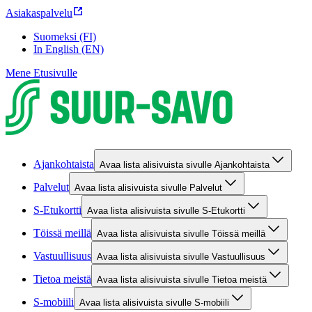
Asiakaspalvelu
Suomeksi (FI)
In English (EN)
Mene Etusivulle
Ajankohtaista
Avaa lista alisivuista sivulle Ajankohtaista
Palvelut
Avaa lista alisivuista sivulle Palvelut
S-Etukortti
Avaa lista alisivuista sivulle S-Etukortti
Töissä meillä
Avaa lista alisivuista sivulle Töissä meillä
Vastuullisuus
Avaa lista alisivuista sivulle Vastuullisuus
Tietoa meistä
Avaa lista alisivuista sivulle Tietoa meistä
S-mobiili
Avaa lista alisivuista sivulle S-mobiili