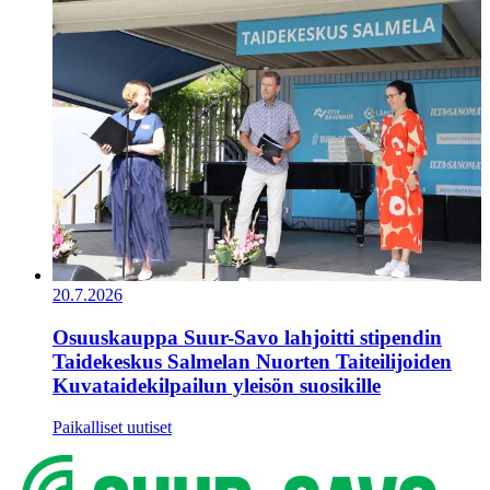
20.7.2026
Osuuskauppa Suur-Savo lahjoitti stipendin
Taidekeskus Salmelan Nuorten Taiteilijoiden
Kuvataidekilpailun yleisön suosikille
Paikalliset uutiset