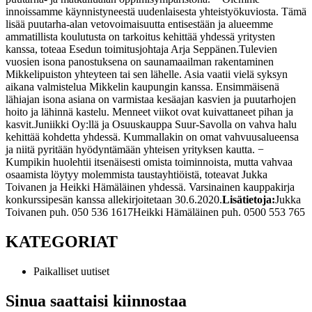
innoissamme käynnistyneestä uudenlaisesta yhteistyökuviosta. Tämä
lisää puutarha-alan vetovoimaisuutta entisestään ja alueemme
ammatillista koulutusta on tarkoitus kehittää yhdessä yritysten
kanssa, toteaa Esedun toimitusjohtaja Arja Seppänen.
Tulevien
vuosien isona panostuksena on saunamaailman rakentaminen
Mikkelipuiston yhteyteen tai sen lähelle. Asia vaatii vielä syksyn
aikana valmistelua Mikkelin kaupungin kanssa. Ensimmäisenä
lähiajan isona asiana on varmistaa kesäajan kasvien ja puutarhojen
hoito ja lähinnä kastelu. Menneet viikot ovat kuivattaneet pihan ja
kasvit.
Juniikki Oy:llä ja Osuuskauppa Suur-Savolla on vahva halu
kehittää kohdetta yhdessä. Kummallakin on omat vahvuusalueensa
ja niitä pyritään hyödyntämään yhteisen yrityksen kautta. −
Kumpikin huolehtii itsenäisesti omista toiminnoista, mutta vahvaa
osaamista löytyy molemmista taustayhtiöistä, toteavat Jukka
Toivanen ja Heikki Hämäläinen yhdessä. Varsinainen kauppakirja
konkurssipesän kanssa allekirjoitetaan 30.6.2020.
Lisätietoja:
Jukka
Toivanen puh. 050 536 1617
Heikki Hämäläinen puh. 0500 553 765
KATEGORIAT
Paikalliset uutiset
Sinua saattaisi kiinnostaa