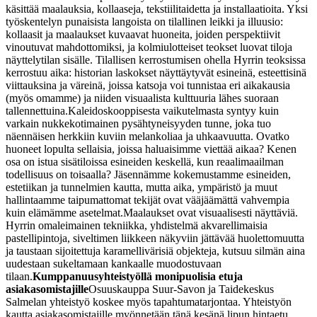
käsittää maalauksia, kollaaseja, tekstiilitaidetta ja installaatioita. Yksi
työskentelyn punaisista langoista on tilallinen leikki ja illuusio:
kollaasit ja maalaukset kuvaavat huoneita, joiden perspektiivit
vinoutuvat mahdottomiksi, ja kolmiulotteiset teokset luovat tiloja
näyttelytilan sisälle. Tilallisen kerrostumisen ohella Hyrrin teoksissa
kerrostuu aika: historian laskokset näyttäytyvät esineinä, esteettisinä
viittauksina ja väreinä, joissa katsoja voi tunnistaa eri aikakausia
(myös omamme) ja niiden visuaalista kulttuuria lähes suoraan
tallennettuina.
Kaleidoskooppisesta vaikutelmasta syntyy kuin
varkain nukkekotimainen pysähtyneisyyden tunne, joka tuo
näennäisen herkkiin kuviin melankoliaa ja uhkaavuutta. Ovatko
huoneet lopulta sellaisia, joissa haluaisimme viettää aikaa? Kenen
osa on istua sisätiloissa esineiden keskellä, kun reaalimaailman
todellisuus on toisaalla? Jäsennämme kokemustamme esineiden,
estetiikan ja tunnelmien kautta, mutta aika, ympäristö ja muut
hallintaamme taipumattomat tekijät ovat vääjäämättä vahvempia
kuin elämämme asetelmat.
Maalaukset ovat visuaalisesti näyttäviä.
Hyrrin omaleimainen tekniikka, yhdistelmä akvarellimaisia
pastellipintoja, siveltimen liikkeen näkyviin jättävää huolettomuutta
ja taustaan sijoitettuja karamellivärisiä objekteja, kutsuu silmän aina
uudestaan sukeltamaan kankaalle muodostuvaan
tilaan.
Kumppanuusyhteistyöllä monipuolisia etuja
asiakasomistajille
Osuuskauppa Suur-Savon ja Taidekeskus
Salmelan yhteistyö koskee myös tapahtumatarjontaa. Yhteistyön
kautta asiakasomistajille myönnetään tänä kesänä lipun hintaetu