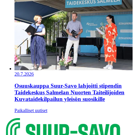
20.7.2026
Osuuskauppa Suur-Savo lahjoitti stipendin
Taidekeskus Salmelan Nuorten Taiteilijoiden
Kuvataidekilpailun yleisön suosikille
Paikalliset uutiset