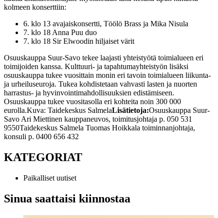
kolmeen konserttiin:
6. klo 13 avajaiskonsertti, Töölö Brass ja Mika Nisula
7. klo 18 Anna Puu duo
7. klo 18 Sir Elwoodin hiljaiset värit
Osuuskauppa Suur-Savo tekee laajasti yhteistyötä toimialueen eri
toimijoiden kanssa. Kulttuuri- ja tapahtumayhteistyön lisäksi
osuuskauppa tukee vuosittain monin eri tavoin toimialueen liikunta-
ja urheiluseuroja. Tukea kohdistetaan vahvasti lasten ja nuorten
harrastus- ja hyvinvointimahdollisuuksien edistämiseen.
Osuuskauppa tukee vuositasolla eri kohteita noin 300 000
eurolla.
Kuva: Taidekeskus Salmela
Lisätietoja:
Osuuskauppa Suur-
Savo
Ari Miettinen
kauppaneuvos, toimitusjohtaja
p. 050 531
9550
Taidekeskus Salmela
Tuomas Hoikkala
toiminnanjohtaja,
konsuli
p. 0400 656 432
KATEGORIAT
Paikalliset uutiset
Sinua saattaisi kiinnostaa