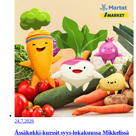
24.7.2026
Ässäkokki-kurssit syys-lokakuussa Mikkelissä