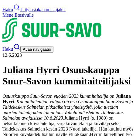
Haku
Liity asiakasomistajaksi
Mene Etusivulle
Haku
Avaa navigaatio
12.6.2023
Juliana Hyrri Osuuskauppa
Suur-Savon kummitaiteilijaksi
Osuuskauppa Suur-Savon vuoden 2023 kummitaiteilija on
Juliana
Hyrri
. Kummitaiteilijan valinta on osa Osuuskauppa Suur-Savon ja
Taidekeskus Salmelan pitkäaikaista yhteistyötä, jolla tuetaan
nuorten taiteilijoiden toimintaa. Valinta julkistettiin Taidekeskus
Salmelan avajaisissa 10.6.2023.
Juliana Hyrri (s. 1989) on
helsinkiläinen kuvataiteilija, sarjakuvantekijä ja kuvittaja sekä
Taidekeskus Salmelan kesän 2023 Nuori taiteilija. Hän kuuluu myös
Nuorten kuvataidekilpailun näyttelyluokkaan.
Hyrrin taiteellinen työ