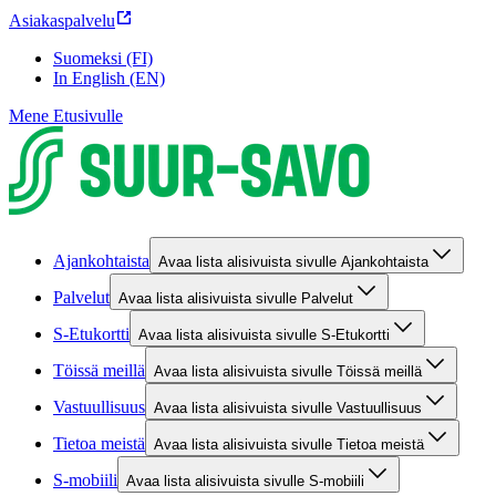
Asiakaspalvelu
Suomeksi (FI)
In English (EN)
Mene Etusivulle
Ajankohtaista
Avaa lista alisivuista sivulle Ajankohtaista
Palvelut
Avaa lista alisivuista sivulle Palvelut
S-Etukortti
Avaa lista alisivuista sivulle S-Etukortti
Töissä meillä
Avaa lista alisivuista sivulle Töissä meillä
Vastuullisuus
Avaa lista alisivuista sivulle Vastuullisuus
Tietoa meistä
Avaa lista alisivuista sivulle Tietoa meistä
S-mobiili
Avaa lista alisivuista sivulle S-mobiili