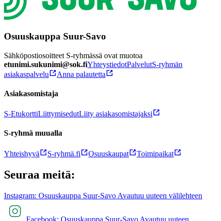
Osuuskauppa Suur-Savo
Sähköpostiosoitteet S-ryhmässä ovat muotoa
etunimi.sukunimi@sok.fi
Yhteystiedot
Palvelut
S-ryhmän
asiakaspalvelu
Anna palautetta
Asiakasomistaja
S-Etukortti
Liittymisedut
Liity asiakasomistajaksi
S-ryhmä muualla
Yhteishyvä
S-ryhmä.fi
Osuuskaupat
Toimipaikat
Seuraa meitä:
Instagram: Osuuskauppa Suur-Savo Avautuu uuteen välilehteen
Facebook: Osuuskauppa Suur-Savo Avautuu uuteen