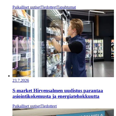
Paikalliset uutiset
Tiedotteet
Tapahtumat
23.7.2026
S-market Hirvensalmen uudistus parantaa
asiointikokemusta ja energiatehokkuutta
Paikalliset uutiset
Tiedotteet