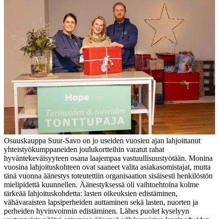
Osuuskauppa Suur-Savo on jo useiden vuosien ajan lahjoittanut
yhteistyökumppaneiden joulukortteihin varatut rahat
hyväntekeväisyyteen osana laajempaa vastuullisuustyötään. Monina
vuosina lahjoituskohteen ovat saaneet valita asiakasomistajat, mutta
tänä vuonna äänestys toteutettiin organisaation sisäisesti henkilöstön
mielipidettä kuunnellen. Äänestyksessä oli vaihtoehtoina kolme
tärkeää lahjoituskohdetta: lasten oikeuksien edistäminen,
vähävaraisten lapsiperheiden auttaminen sekä lasten, nuorten ja
perheiden hyvinvoinnin edistäminen. Lähes puolet kyselyyn