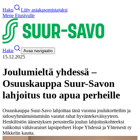
Haku
Liity asiakasomistajaksi
Mene Etusivulle
Haku
Avaa navigaatio
15.12.2025
Joulumieltä yhdessä –
Osuuskauppa Suur-Savon
lahjoitus tuo apua perheille
Osuuskauppa Suur-Savo lahjoittaa tänä vuonna joulukortteihin ja
sidosryhmämuistamisiin varatut rahat hyväntekeväisyyteen.
Henkilöstön äänestyksen perusteella joulun lahjoituskohteeksi
valikoitui vähävaraiset lapsiperheet Hope Yhdessä ja Yhteisesti ry
Mikkelin kautta.