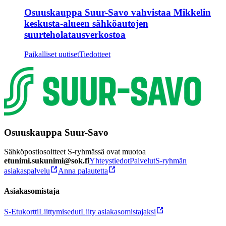
Osuuskauppa Suur-Savo vahvistaa Mikkelin
keskusta-alueen sähköautojen
suurteholatausverkostoa
Paikalliset uutiset
Tiedotteet
Osuuskauppa Suur-Savo
Sähköpostiosoitteet S-ryhmässä ovat muotoa
etunimi.sukunimi@sok.fi
Yhteystiedot
Palvelut
S-ryhmän
asiakaspalvelu
Anna palautetta
Asiakasomistaja
S-Etukortti
Liittymisedut
Liity asiakasomistajaksi