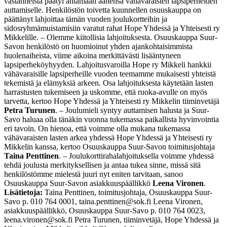
vastanneista päätyi antamaan äänensä vähävaraisten lapsiperheiden
auttamiselle. Henkilöstön toivetta kuunnellen osuuskauppa on
päättänyt lahjoittaa tämän vuoden joulukortteihin ja
sidosryhmämuistamisiin varatut rahat Hope Yhdessä ja Yhteisesti ry
Mikkelille. – Olemme kiitollisia lahjoituksesta. Osuuskauppa Suur-
Savon henkilöstö on huomioinut yhden ajankohtaisimmista
huolenaiheista, viime aikoina merkittävästi lisääntyneen
lapsiperheköyhyyden. Lahjoitusvaroilla Hope ry Mikkeli hankkii
vähävaraisille lapsiperheille vuoden teemamme mukaisesti yhteistä
tekemistä ja elämyksiä arkeen. Osa lahjoituksesta käytetään lasten
harrastusten tukemiseen ja uskomme, että ruoka-avulle on myös
tarvetta, kertoo Hope Yhdessä ja Yhteisesti ry Mikkelin tiiminvetäjä
Petra Turunen
. – Joulumieli syntyy auttamisen halusta ja Suur-
Savo haluaa olla tänäkin vuonna tukemassa paikallista hyvinvointia
eri tavoin. On hienoa, että voimme olla mukana tukemassa
vähävaraisten lasten arkea yhdessä Hope Yhdessä ja Yhteisesti ry
Mikkelin kanssa, kertoo Osuuskauppa Suur-Savon toimitusjohtaja
Taina Penttinen
. – Joulukorttirahalahjoituksella voimme yhdessä
tehdä joulusta merkityksellisen ja antaa tukea sinne, missä sitä
henkilöstömme mielestä juuri nyt eniten tarvitaan, sanoo
Osuuskauppa Suur-Savon asiakkuuspäällikkö
Leena Vironen
.
Lisätietoja:
Taina Penttinen, toimitusjohtaja, Osuuskauppa Suur-
Savo p. 010 764 0001, taina.penttinen@sok.fi Leena Vironen,
asiakkuuspäällikkö, Osuuskauppa Suur-Savo p. 010 764 0023,
leena.vironen@sok.fi Petra Turunen, tiiminvetäjä, Hope Yhdessä ja