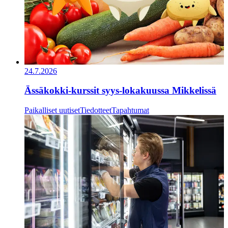
24.7.2026
Ässäkokki-kurssit syys-lokakuussa Mikkelissä
Paikalliset uutiset
Tiedotteet
Tapahtumat