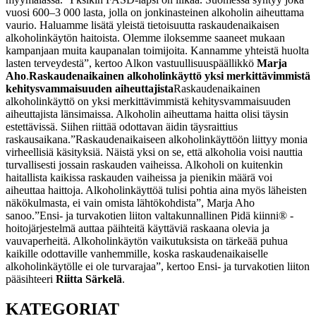
vuosi 600–3 000 lasta, jolla on jonkinasteinen alkoholin aiheuttama
vaurio. Haluamme lisätä yleistä tietoisuutta raskaudenaikaisen
alkoholinkäytön haitoista. Olemme iloksemme saaneet mukaan
kampanjaan muita kaupanalan toimijoita. Kannamme yhteistä huolta
lasten terveydestä”, kertoo Alkon vastuullisuuspäällikkö
Marja
Aho
.
Raskaudenaikainen alkoholinkäyttö yksi merkittävimmistä
kehitysvammaisuuden aiheuttajista
Raskaudenaikainen
alkoholinkäyttö on yksi merkittävimmistä kehitysvammaisuuden
aiheuttajista länsimaissa. Alkoholin aiheuttama haitta olisi täysin
estettävissä. Siihen riittää odottavan äidin täysraittius
raskausaikana.
”Raskaudenaikaiseen alkoholinkäyttöön liittyy monia
virheellisiä käsityksiä. Näistä yksi on se, että alkoholia voisi nauttia
turvallisesti jossain raskauden vaiheissa. Alkoholi on kuitenkin
haitallista kaikissa raskauden vaiheissa ja pienikin määrä voi
aiheuttaa haittoja. Alkoholinkäyttöä tulisi pohtia aina myös läheisten
näkökulmasta, ei vain omista lähtökohdista”, Marja Aho
sanoo.
”Ensi- ja turvakotien liiton valtakunnallinen Pidä kiinni® -
hoitojärjestelmä auttaa päihteitä käyttäviä raskaana olevia ja
vauvaperheitä. Alkoholinkäytön vaikutuksista on tärkeää puhua
kaikille odottaville vanhemmille, koska raskaudenaikaiselle
alkoholinkäytölle ei ole turvarajaa”, kertoo Ensi- ja turvakotien liiton
pääsihteeri
Riitta Särkelä
.
KATEGORIAT