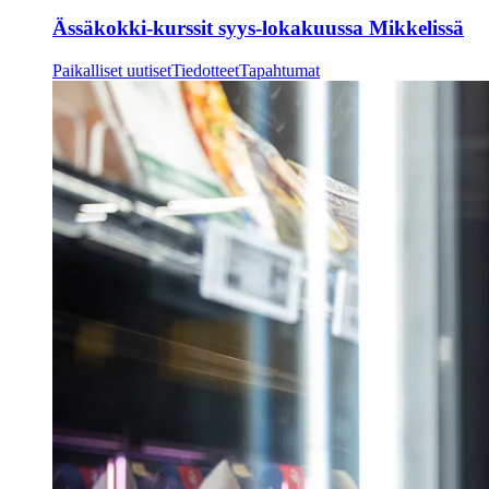
Ässäkokki-kurssit syys-lokakuussa Mikkelissä
Paikalliset uutiset
Tiedotteet
Tapahtumat