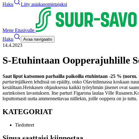
Haku
Liity asiakasomistajaksi
Mene Etusivulle
Haku
Avaa navigaatio
14.4.2023
S-Etuhintaan Oopperajuhlille Se
Saat liput katsomon parhailla paikoilla etuhintaan -25 % (norm. 
parturin
jälkeen lehdissä on epäilty, onko Olavinlinnassa koskaan nau
kesäiltaan.
Heiskasen ohjauksessa kaikki työryhmän jäsenet ovat saane
aurinkoisen lavastuksen. Itse parturi Figarona laulaa Ville Rusanen.
Ko
loputtomasti uutta ammennettavaa niillekin, joille ooppera on jo tuttu.
KATEGORIAT
Tiedotteet
Sinua saattaisi kiinnostaa