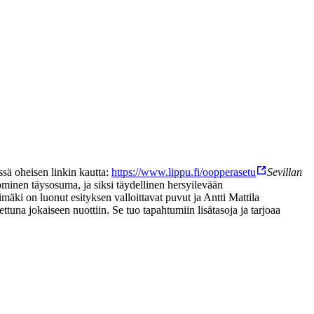
sä oheisen linkin kautta:
https://www.lippu.fi/oopperasetu
Sevillan
minen täysosuma, ja siksi täydellinen hersyilevään
ki on luonut esityksen valloittavat puvut ja Antti Mattila
una jokaiseen nuottiin. Se tuo tapahtumiin lisätasoja ja tarjoaa