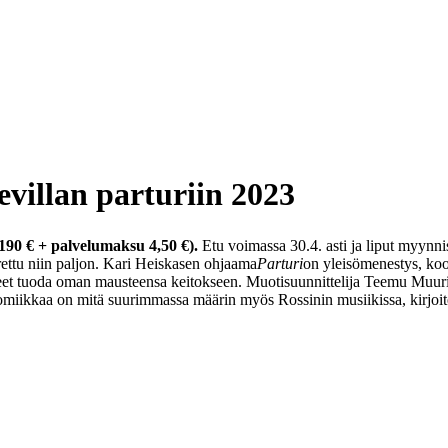
villan parturiin 2023
190 € + palvelumaksu 4,50 €).
Etu voimassa 30.4. asti ja liput myynnis
rettu niin paljon. Kari Heiskasen ohjaama
Parturi
on yleisömenestys, koo
et tuoda oman mausteensa keitokseen. Muotisuunnittelija Teemu Muurimä
miikkaa on mitä suurimmassa määrin myös Rossinin musiikissa, kirjoitett