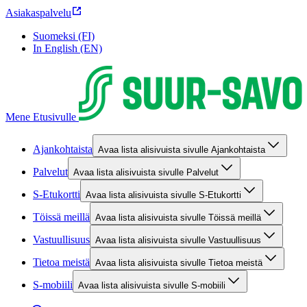
Asiakaspalvelu
Suomeksi (FI)
In English (EN)
Mene Etusivulle
Ajankohtaista
Avaa lista alisivuista sivulle Ajankohtaista
Palvelut
Avaa lista alisivuista sivulle Palvelut
S-Etukortti
Avaa lista alisivuista sivulle S-Etukortti
Töissä meillä
Avaa lista alisivuista sivulle Töissä meillä
Vastuullisuus
Avaa lista alisivuista sivulle Vastuullisuus
Tietoa meistä
Avaa lista alisivuista sivulle Tietoa meistä
S-mobiili
Avaa lista alisivuista sivulle S-mobiili