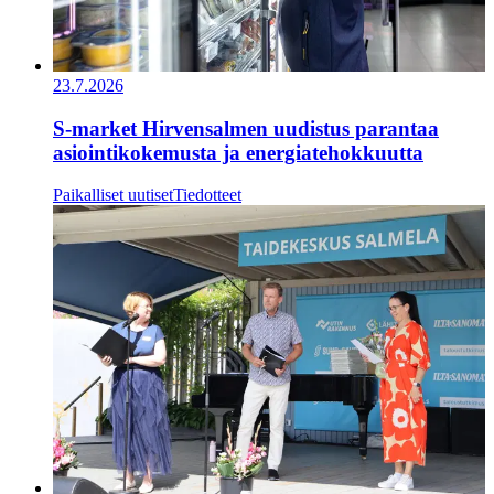
23.7.2026
S-market Hirvensalmen uudistus parantaa
asiointikokemusta ja energiatehokkuutta
Paikalliset uutiset
Tiedotteet