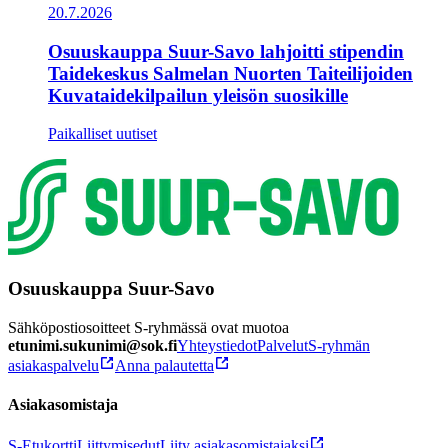
20.7.2026
Osuuskauppa Suur-Savo lahjoitti stipendin
Taidekeskus Salmelan Nuorten Taiteilijoiden
Kuvataidekilpailun yleisön suosikille
Paikalliset uutiset
Osuuskauppa Suur-Savo
Sähköpostiosoitteet S-ryhmässä ovat muotoa
etunimi.sukunimi@sok.fi
Yhteystiedot
Palvelut
S-ryhmän
asiakaspalvelu
Anna palautetta
Asiakasomistaja
S-Etukortti
Liittymisedut
Liity asiakasomistajaksi