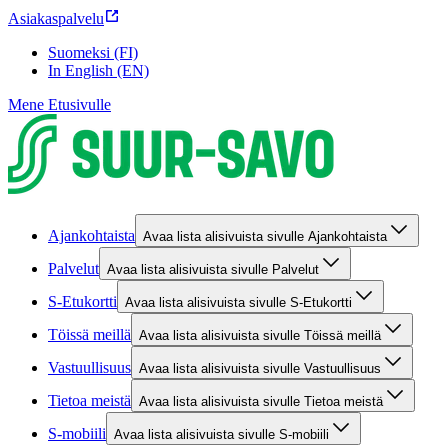
Asiakaspalvelu
Suomeksi (FI)
In English (EN)
Mene Etusivulle
Ajankohtaista
Avaa lista alisivuista sivulle Ajankohtaista
Palvelut
Avaa lista alisivuista sivulle Palvelut
S-Etukortti
Avaa lista alisivuista sivulle S-Etukortti
Töissä meillä
Avaa lista alisivuista sivulle Töissä meillä
Vastuullisuus
Avaa lista alisivuista sivulle Vastuullisuus
Tietoa meistä
Avaa lista alisivuista sivulle Tietoa meistä
S-mobiili
Avaa lista alisivuista sivulle S-mobiili