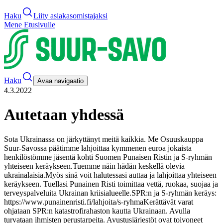
Haku
Liity asiakasomistajaksi
Mene Etusivulle
Haku
Avaa navigaatio
4.3.2022
Autetaan yhdessä
Sota Ukrainassa on järkyttänyt meitä kaikkia. Me Osuuskauppa
Suur-Savossa päätimme lahjoittaa kymmenen euroa jokaista
henkilöstömme jäsentä kohti Suomen Punaisen Ristin ja S-ryhmän
yhteiseen keräykseen.
Tuemme näin hädän keskellä olevia
ukrainalaisia.
Myös sinä voit halutessasi auttaa ja lahjoittaa yhteiseen
keräykseen. Tuellasi Punainen Risti toimittaa vettä, ruokaa, suojaa ja
terveyspalveluita Ukrainan kriisialueelle.
SPR:n ja S-ryhmän keräys:
https://www.punainenristi.fi/lahjoita/s-ryhma
Kerättävät varat
ohjataan SPR:n katastrofirahaston kautta Ukrainaan. Avulla
turvataan ihmisten perustarpeita. Avustusjärjestöt ovat toivoneet