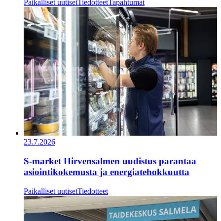
Paikalliset uutiset
Tiedotteet
Tapahtumat
23.7.2026
S-market Hirvensalmen uudistus parantaa
asiointikokemusta ja energiatehokkuutta
Paikalliset uutiset
Tiedotteet