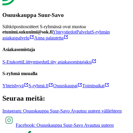
Osuuskauppa Suur-Savo
Sähköpostiosoitteet S-ryhmässä ovat muotoa
etunimi.sukunimi@sok.fi
Yhteystiedot
Palvelut
S-ryhmän
asiakaspalvelu
Anna palautetta
Asiakasomistaja
S-Etukortti
Liittymisedut
Liity asiakasomistajaksi
S-ryhmä muualla
Yhteishyvä
S-ryhmä.fi
Osuuskaupat
Toimipaikat
Seuraa meitä:
Instagram: Osuuskauppa Suur-Savo Avautuu uuteen välilehteen
Facebook: Osuuskauppa Suur-Savo Avautuu uuteen