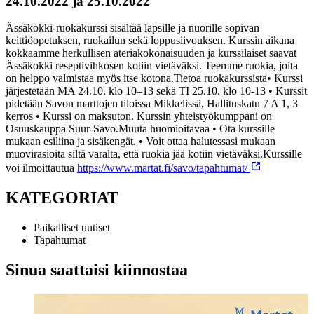
24.10.2022 ja 25.10.2022
Ässäkokki-ruokakurssi sisältää lapsille ja nuorille sopivan
keittiöopetuksen, ruokailun sekä loppusiivouksen. Kurssin aikana
kokkaamme herkullisen ateriakokonaisuuden ja kurssilaiset saavat
Ässäkokki reseptivihkosen kotiin vietäväksi. Teemme ruokia, joita
on helppo valmistaa myös itse kotona.
Tietoa ruokakurssista
• Kurssi
järjestetään MA 24.10. klo 10–13 sekä TI 25.10. klo 10-13
• Kurssit
pidetään Savon marttojen tiloissa Mikkelissä, Hallituskatu 7 A 1, 3
kerros
• Kurssi on maksuton. Kurssin yhteistyökumppani on
Osuuskauppa Suur-Savo.
Muuta huomioitavaa
• Ota kurssille
mukaan esiliina ja sisäkengät.
• Voit ottaa halutessasi mukaan
muovirasioita siltä varalta, että ruokia jää kotiin vietäväksi.
Kurssille
voi ilmoittautua
https://www.martat.fi/savo/tapahtumat/
KATEGORIAT
Paikalliset uutiset
Tapahtumat
Sinua saattaisi kiinnostaa