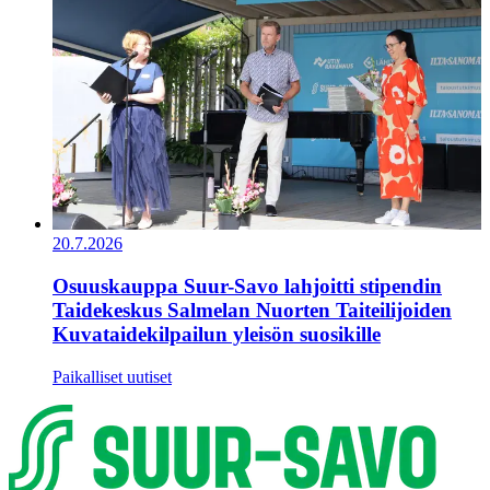
20.7.2026
Osuuskauppa Suur-Savo lahjoitti stipendin
Taidekeskus Salmelan Nuorten Taiteilijoiden
Kuvataidekilpailun yleisön suosikille
Paikalliset uutiset