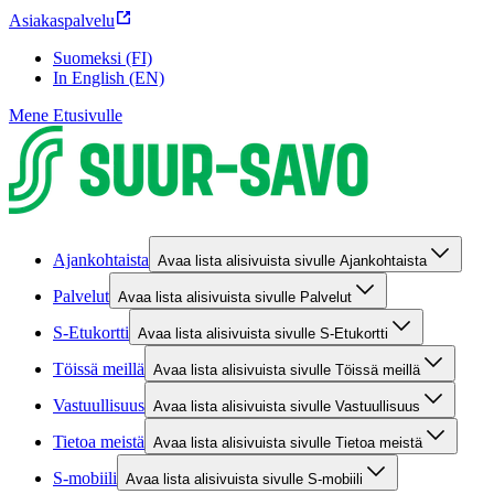
Asiakaspalvelu
Suomeksi (FI)
In English (EN)
Mene Etusivulle
Ajankohtaista
Avaa lista alisivuista sivulle Ajankohtaista
Palvelut
Avaa lista alisivuista sivulle Palvelut
S-Etukortti
Avaa lista alisivuista sivulle S-Etukortti
Töissä meillä
Avaa lista alisivuista sivulle Töissä meillä
Vastuullisuus
Avaa lista alisivuista sivulle Vastuullisuus
Tietoa meistä
Avaa lista alisivuista sivulle Tietoa meistä
S-mobiili
Avaa lista alisivuista sivulle S-mobiili