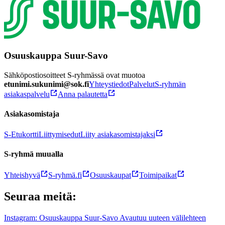
Osuuskauppa Suur-Savo
Sähköpostiosoitteet S-ryhmässä ovat muotoa
etunimi.sukunimi@sok.fi
Yhteystiedot
Palvelut
S-ryhmän
asiakaspalvelu
Anna palautetta
Asiakasomistaja
S-Etukortti
Liittymisedut
Liity asiakasomistajaksi
S-ryhmä muualla
Yhteishyvä
S-ryhmä.fi
Osuuskaupat
Toimipaikat
Seuraa meitä:
Instagram: Osuuskauppa Suur-Savo Avautuu uuteen välilehteen