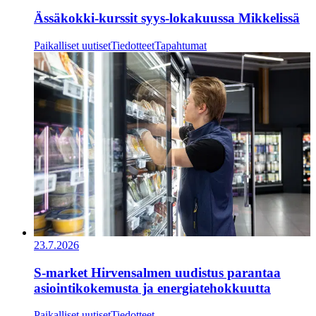
Ässäkokki-kurssit syys-lokakuussa Mikkelissä
Paikalliset uutiset
Tiedotteet
Tapahtumat
23.7.2026
S-market Hirvensalmen uudistus parantaa
asiointikokemusta ja energiatehokkuutta
Paikalliset uutiset
Tiedotteet