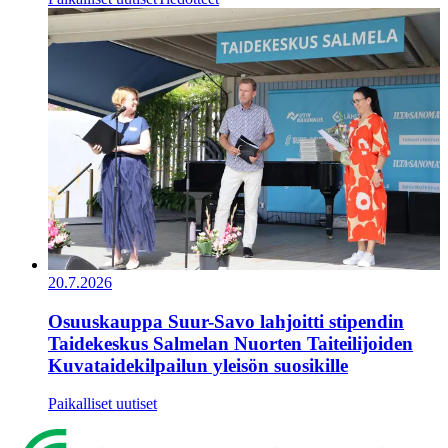
20.7.2026
Osuuskauppa Suur-Savo lahjoitti stipendin
Taidekeskus Salmelan Nuorten Taiteilijoiden
Kuvataidekilpailun yleisön suosikille
Paikalliset uutiset