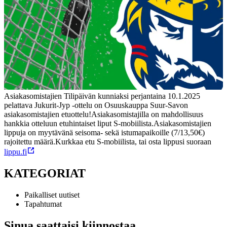
Asiakasomistajien Tilipäivän kunniaksi perjantaina 10.1.2025
pelattava Jukurit-Jyp -ottelu on
Osuuskauppa Suur-Savo
n
asiakasomistajien etuottelu!
Asiakasomistajilla on mahdollisuus
hankkia otteluun etuhintaiset liput S-mobiilista.
Asiakasomistajien
lippuja on myytävänä seisoma- sekä istumapaikoille (7/13,50€)
rajoitettu määrä.
Kurkkaa etu S-mobiilista, tai osta lippusi suoraan
lippu.fi
KATEGORIAT
Paikalliset uutiset
Tapahtumat
Sinua saattaisi kiinnostaa