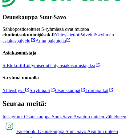
Osuuskauppa Suur-Savo
Sähköpostiosoitteet S-ryhmässä ovat muotoa
etunimi.sukunimi@sok.fi
Yhteystiedot
Palvelut
S-ryhmän
asiakaspalvelu
Anna palautetta
Asiakasomistaja
S-Etukortti
Liittymisedut
Liity asiakasomistajaksi
S-ryhmä muualla
Yhteishyvä
S-ryhmä.fi
Osuuskaupat
Toimipaikat
Seuraa meitä:
Instagram: Osuuskauppa Suur-Savo Avautuu uuteen välilehteen
Facebook: Osuuskauppa Suur-Savo Avautuu uuteen