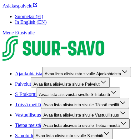
Asiakaspalvelu
Suomeksi (FI)
In English (EN)
Mene Etusivulle
Ajankohtaista
Avaa lista alisivuista sivulle Ajankohtaista
Palvelut
Avaa lista alisivuista sivulle Palvelut
S-Etukortti
Avaa lista alisivuista sivulle S-Etukortti
Töissä meillä
Avaa lista alisivuista sivulle Töissä meillä
Vastuullisuus
Avaa lista alisivuista sivulle Vastuullisuus
Tietoa meistä
Avaa lista alisivuista sivulle Tietoa meistä
S-mobiili
Avaa lista alisivuista sivulle S-mobiili