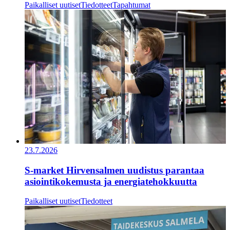
Paikalliset uutiset
Tiedotteet
Tapahtumat
23.7.2026
S-market Hirvensalmen uudistus parantaa
asiointikokemusta ja energiatehokkuutta
Paikalliset uutiset
Tiedotteet