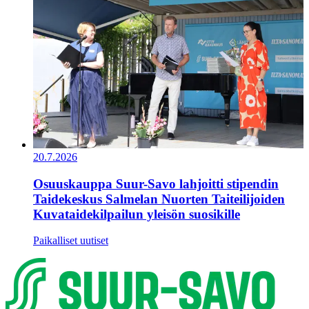
20.7.2026
Osuuskauppa Suur-Savo lahjoitti stipendin
Taidekeskus Salmelan Nuorten Taiteilijoiden
Kuvataidekilpailun yleisön suosikille
Paikalliset uutiset