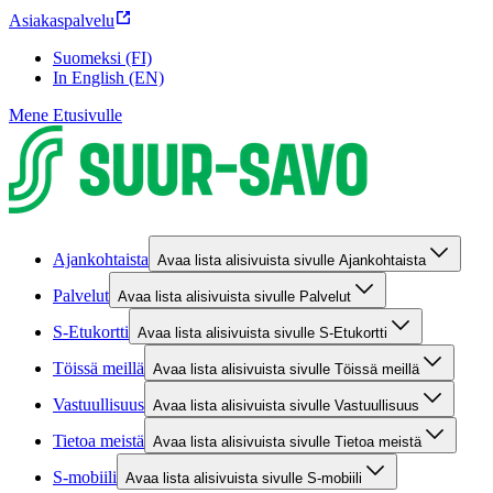
Asiakaspalvelu
Suomeksi (FI)
In English (EN)
Mene Etusivulle
Ajankohtaista
Avaa lista alisivuista sivulle Ajankohtaista
Palvelut
Avaa lista alisivuista sivulle Palvelut
S-Etukortti
Avaa lista alisivuista sivulle S-Etukortti
Töissä meillä
Avaa lista alisivuista sivulle Töissä meillä
Vastuullisuus
Avaa lista alisivuista sivulle Vastuullisuus
Tietoa meistä
Avaa lista alisivuista sivulle Tietoa meistä
S-mobiili
Avaa lista alisivuista sivulle S-mobiili