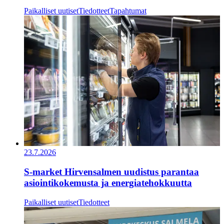
Paikalliset uutiset
Tiedotteet
Tapahtumat
23.7.2026
S-market Hirvensalmen uudistus parantaa
asiointikokemusta ja energiatehokkuutta
Paikalliset uutiset
Tiedotteet