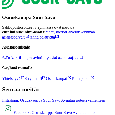
Osuuskauppa Suur-Savo
Sähköpostiosoitteet S-ryhmässä ovat muotoa
etunimi.sukunimi@sok.fi
Yhteystiedot
Palvelut
S-ryhmän
asiakaspalvelu
Anna palautetta
Asiakasomistaja
S-Etukortti
Liittymisedut
Liity asiakasomistajaksi
S-ryhmä muualla
Yhteishyvä
S-ryhmä.fi
Osuuskaupat
Toimipaikat
Seuraa meitä:
Instagram: Osuuskauppa Suur-Savo Avautuu uuteen välilehteen
Facebook: Osuuskauppa Suur-Savo Avautuu uuteen