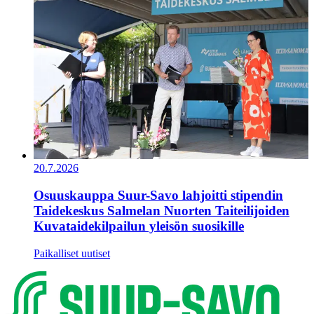
20.7.2026
Osuuskauppa Suur-Savo lahjoitti stipendin
Taidekeskus Salmelan Nuorten Taiteilijoiden
Kuvataidekilpailun yleisön suosikille
Paikalliset uutiset