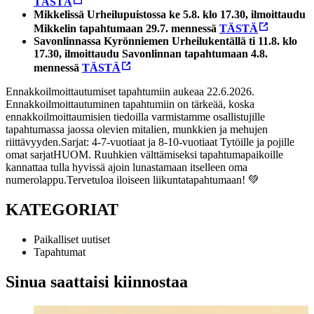
TÄSTÄ
Mikkelissä Urheilupuistossa ke 5.8. klo 17.30, ilmoittaudu
Mikkelin tapahtumaan 29.7. mennessä
TÄSTÄ
Savonlinnassa Kyrönniemen Urheilukentällä ti 11.8. klo
17.30, ilmoittaudu Savonlinnan tapahtumaan 4.8.
mennessä
TÄSTÄ
Ennakkoilmoittautumiset tapahtumiin aukeaa 22.6.2026.
Ennakkoilmoittautuminen tapahtumiin on tärkeää, koska
ennakkoilmoittaumisien tiedoilla varmistamme osallistujille
tapahtumassa jaossa olevien mitalien, munkkien ja mehujen
riittävyyden.
Sarjat: 4-7-vuotiaat ja 8-10-vuotiaat Tytöille ja pojille
omat sarjat
HUOM. Ruuhkien välttämiseksi tapahtumapaikoille
kannattaa tulla hyvissä ajoin lunastamaan itselleen oma
numerolappu.
Tervetuloa iloiseen liikuntatapahtumaan! 💚
KATEGORIAT
Paikalliset uutiset
Tapahtumat
Sinua saattaisi kiinnostaa