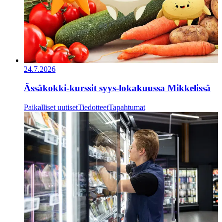
24.7.2026
Ässäkokki-kurssit syys-lokakuussa Mikkelissä
Paikalliset uutiset
Tiedotteet
Tapahtumat