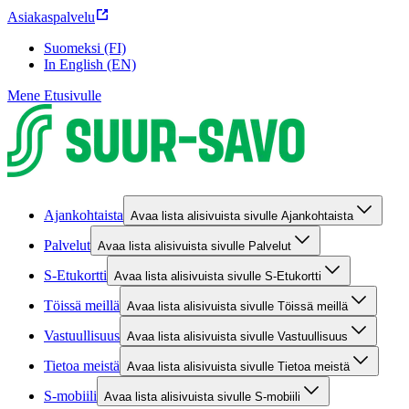
Asiakaspalvelu
Suomeksi (FI)
In English (EN)
Mene Etusivulle
Ajankohtaista
Avaa lista alisivuista sivulle Ajankohtaista
Palvelut
Avaa lista alisivuista sivulle Palvelut
S-Etukortti
Avaa lista alisivuista sivulle S-Etukortti
Töissä meillä
Avaa lista alisivuista sivulle Töissä meillä
Vastuullisuus
Avaa lista alisivuista sivulle Vastuullisuus
Tietoa meistä
Avaa lista alisivuista sivulle Tietoa meistä
S-mobiili
Avaa lista alisivuista sivulle S-mobiili