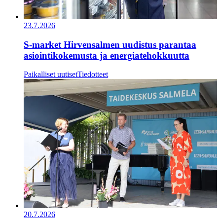
23.7.2026
S-market Hirvensalmen uudistus parantaa
asiointikokemusta ja energiatehokkuutta
Paikalliset uutiset
Tiedotteet
20.7.2026