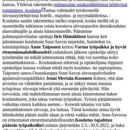
kanssa. Yhdessä rakennettu
puhtausalan asiakaslähtöisissä tehtävissä
toimiminen -koulutus
antaa valmiudet työskennellä
siivoustyötehtävissä hotelli-, majoitus- ja myymälätiloissa.
–
Koulutus saatiin rakennettua melko nopeasti, koska meillä oli jo
suunnitteilla tutkinnon osista koostuva siivouspuolen täsmäkoulutus
alanvaihtajille ja alasta kiinnostuneille. Pääsimme
puhtauspalvelualan opettaja
Iiris Hämäläisen
kanssa heti
jalostamaan koulutusta Suur-Savon tarpeisiin, Samiedun vs.
toimialajohtaja
Anne Taiponen
kertoo.
Varma työpaikka ja hyvät
etenemismahdollisuudet
Koulutuksen jälkeen opiskelija siirtyy
työelämään tai mikäli kiinnostusta riittää, hän voi suorittaa koko
ammattitutkinnon.
– Koulutuksen edetessä ja opiskelijasta riippuen
opiskelijan kanssa voidaan tehdä myös koulutus- tai oppisopimus,
Taiponen sanoo.
Osuuskauppa Suur-Savon siivouspalveluiden
apulaissiivouspäällikkö
Jenni Mertala-Kosonen
iloitsee, että alan
arvostus on vähitellen parantunut, ja se näkyy muun muassa
työajoissa: siivoojat tekevät yhä enemmän päivätyötä. Hän
toivookin, että mahdollisimman moni alasta kiinnostunut hakee
koulutukseen, joka takaa varman työpaikan. Työssä pärjäämiseen
vaikuttaa ennen kaikkea asenne.
– Kenestä tahansa voi tulla
ammattitaitoinen siivooja, jos haluaa. Tämä koulutus antaa hyvät
lähtökohdat päästä sisälle alaan ja edetä vaikka mihin. Suur-Savossa
on erinomaiset etenemismahdollisuudet.
Koulutus tapahtuu
pääosin työpaikoilla
Koulutus järjestetään 2.5.–30.9.2022, ja haku