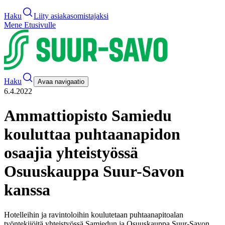
Haku
Liity asiakasomistajaksi
Mene Etusivulle
Haku
Avaa navigaatio
6.4.2022
Ammattiopisto Samiedu
kouluttaa puhtaanapidon
osaajia yhteistyössä
Osuuskauppa Suur-Savon
kanssa
Hotelleihin ja ravintoloihin koulutetaan puhtaanapitoalan
työntekijöitä yhteistyössä Samiedun ja Osuuskauppa Suur-Savon