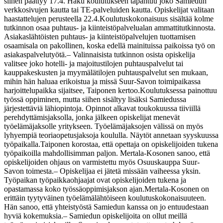
siihen päättyy 17.4. Haku koulutukseen tapahtuu joko Samiedun
verkkosivujen kautta tai TE-palveluiden kautta. Opiskelijat valitaan
haastattelujen perusteella 22.4.
Koulutuskokonaisuus sisältää kolme
tutkinnon osaa puhtaus- ja kiinteistöpalvelualan ammattitutkinnosta.
Asiakaslähtöisten puhtaus- ja kiinteistöpalvelujen tuottamisen
osaamisala on pakollinen, koska edellä mainituissa paikoissa työ on
asiakaspalvelutyötä.
– Valinnaisista tutkinnon osista opiskelija
valitsee joko hotelli- ja majoitustilojen puhtauspalvelut tai
kauppakeskusten ja myymälätilojen puhtauspalvelut sen mukaan,
mihin hän haluaa erikoistua ja missä Suur-Savon toimipaikassa
harjoittelupaikka sijaitsee, Taiponen kertoo.
Koulutuksessa painottuu
työssä oppiminen, mutta siihen sisältyy lisäksi Samiedussa
järjestettäviä lähiopintoja. Opinnot alkavat toukokuussa tiiviillä
perehdyttämisjaksolla, jonka jälkeen opiskelijat menevät
työelämäjaksolle yritykseen. Työelämäjaksojen välissä on myös
lyhyempiä teoriaopetusjaksoja koululla. Näytöt annetaan syyskuussa
työpaikalla.
Taiponen korostaa, että opettaja on opiskelijoiden tukena
työpaikoilla mahdollisimman paljon. Mertala-Kosonen sanoo, että
opiskelijoiden ohjaus on varmistettu myös Osuuskauppa Suur-
Savon toimesta.
– Opiskelijaa ei jätetä missään vaiheessa yksin.
Työpaikan työpaikkaohjaajat ovat opiskelijoiden tukena ja
opastamassa koko työssäoppimisjakson ajan.
Mertala-Kosonen on
erittäin tyytyväinen työelämälähtöiseen koulutuskokonaisuuteen.
Hän sanoo, että yhteistyöstä Samiedun kanssa on jo entuudestaan
hyviä kokemuksia.
– Samiedun opiskelijoita on ollut meillä