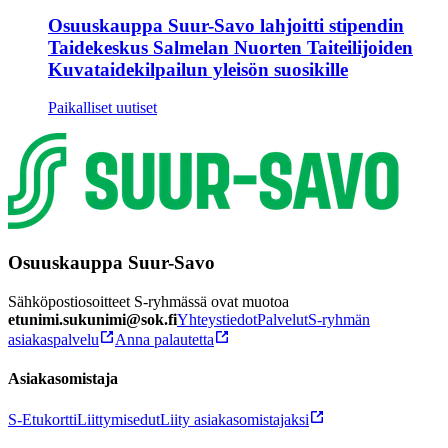
Osuuskauppa Suur-Savo lahjoitti stipendin
Taidekeskus Salmelan Nuorten Taiteilijoiden
Kuvataidekilpailun yleisön suosikille
Paikalliset uutiset
Osuuskauppa Suur-Savo
Sähköpostiosoitteet S-ryhmässä ovat muotoa
etunimi.sukunimi@sok.fi
Yhteystiedot
Palvelut
S-ryhmän
asiakaspalvelu
Anna palautetta
Asiakasomistaja
S-Etukortti
Liittymisedut
Liity asiakasomistajaksi