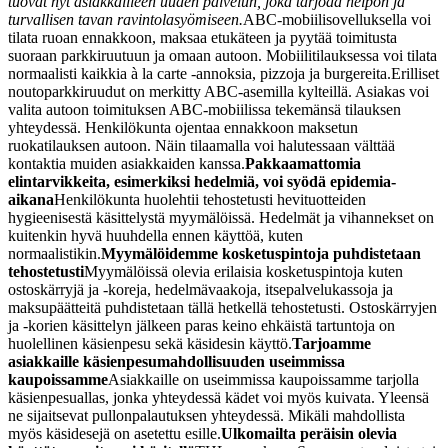
tuovat nyt asiakkailleen uuden palvelun, joka tarjoaa helpon ja
turvallisen tavan ravintolasyömiseen.
ABC-mobiilisovelluksella voi
tilata ruoan ennakkoon, maksaa etukäteen ja pyytää toimitusta
suoraan parkkiruutuun ja omaan autoon. Mobiilitilauksessa voi tilata
normaalisti kaikkia à la carte -annoksia, pizzoja ja burgereita.
Erilliset
noutoparkkiruudut on merkitty ABC-asemilla kylteillä. Asiakas voi
valita autoon toimituksen ABC-mobiilissa tekemänsä tilauksen
yhteydessä. Henkilökunta ojentaa ennakkoon maksetun
ruokatilauksen autoon. Näin tilaamalla voi halutessaan välttää
kontaktia muiden asiakkaiden kanssa.
Pakkaamattomia
elintarvikkeita, esimerkiksi hedelmiä, voi syödä epidemia-
aikana
Henkilökunta huolehtii tehostetusti hevituotteiden
hygieenisestä käsittelystä myymälöissä. Hedelmät ja vihannekset on
kuitenkin hyvä huuhdella ennen käyttöä, kuten
normaalistikin.
Myymälöidemme kosketuspintoja puhdistetaan
tehostetusti
Myymälöissä olevia erilaisia kosketuspintoja kuten
ostoskärryjä ja -koreja, hedelmävaakoja, itsepalvelukassoja ja
maksupäätteitä puhdistetaan tällä hetkellä tehostetusti.
Ostoskärryjen
ja -korien käsittelyn jälkeen paras keino ehkäistä tartuntoja on
huolellinen käsienpesu sekä käsidesin käyttö.
Tarjoamme
asiakkaille käsienpesumahdollisuuden useimmissa
kaupoissamme
Asiakkaille on useimmissa kaupoissamme tarjolla
käsienpesuallas, jonka yhteydessä kädet voi myös kuivata. Yleensä
ne sijaitsevat pullonpalautuksen yhteydessä. Mikäli mahdollista
myös käsidesejä on asetettu esille.
Ulkomailta peräisin olevia