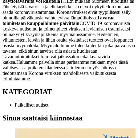
käyttötavaroita voi käsitellä
THL:n mukaan Suomeen tuoduista tai
lähetetyistä tavaroista ja elintarvikkeista ei voi nykytiedon mukaan
saada koronavirustartuntaa. Koronavirukset eivät tyypillisesti säily
pinnoilla päiväkausia vaihtelevissa lämpötiloissa.
Tavaraa
toimitetaan kauppoihimme päivittäin
COVID-19-koronavirusta
koskeva uutisointi ja toimenpiteet viruksen leviämisen estämiseksi
on näkynyt kysyntäpiikkeinä myymälöissämme. Hedelmien,
vihannesten, leivän ja lihan osalta yksittäiset tuotteet ovat loppuneet
osasta myymälöitä. Myymälöihimme tulee kuitenkin joka päivä lisää
tavaraa, eikä sinun tarvitse olla asiasta huolissaan.
Tavarantoimitukset toimivat jatkossakin eikä tavaravirta
katkea.
Haluamme palvella sinua parhaamme mukaan myös tässä
vallitsevassa poikkeustilanteessa ja tulemme myös jatkossa
tiedottamaan Korona-viruksen mahdollisesta vaikutuksesta
toimintaamme.
KATEGORIAT
Paikalliset uutiset
Sinua saattaisi kiinnostaa