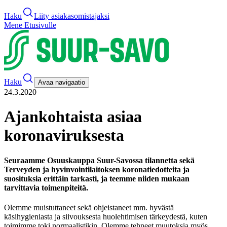
Haku
Liity asiakasomistajaksi
Mene Etusivulle
Haku
Avaa navigaatio
24.3.2020
Ajankohtaista asiaa
koronaviruksesta
Seuraamme Osuuskauppa Suur-Savossa tilannetta sekä
Terveyden ja hyvinvointilaitoksen koronatiedotteita ja
suosituksia erittäin tarkasti, ja teemme niiden mukaan
tarvittavia toimenpiteitä.
Olemme muistuttaneet sekä ohjeistaneet mm. hyvästä
käsihygieniasta ja siivouksesta huolehtimisen tärkeydestä, kuten
toimimme toki normaalistikin. Olemme tehneet muutoksia myös