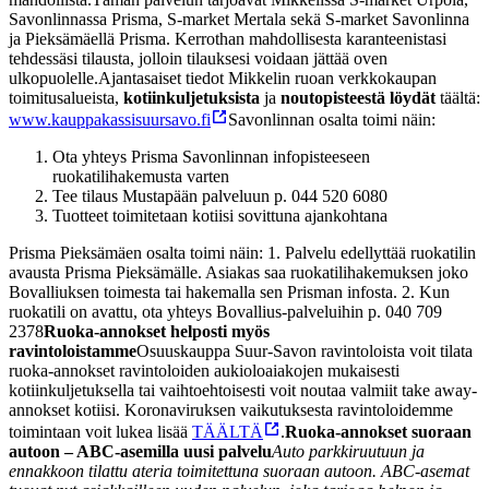
Savonlinnassa Prisma, S-market Mertala sekä S-market Savonlinna
ja Pieksämäellä Prisma. Kerrothan mahdollisesta karanteenistasi
tehdessäsi tilausta, jolloin tilauksesi voidaan jättää oven
ulkopuolelle.
Ajantasaiset tiedot Mikkelin ruoan verkkokaupan
toimitusalueista,
kotiinkuljetuksista
ja
noutopisteestä löydät
täältä:
www.kauppakassisuursavo.fi
Savonlinnan osalta toimi näin:
Ota yhteys Prisma Savonlinnan infopisteeseen
ruokatilihakemusta varten
Tee tilaus Mustapään palveluun p. 044 520 6080
Tuotteet toimitetaan kotiisi sovittuna ajankohtana
Prisma Pieksämäen osalta toimi näin:
1. Palvelu edellyttää ruokatilin
avausta Prisma Pieksämälle. Asiakas saa ruokatilihakemuksen joko
Bovalliuksen toimesta tai hakemalla sen Prisman infosta.
2. Kun
ruokatili on avattu, ota yhteys Bovallius-palveluihin p. 040 709
2378
Ruoka-annokset helposti myös
ravintoloistamme
Osuuskauppa Suur-Savon ravintoloista voit tilata
ruoka-annokset ravintoloiden aukioloaiakojen mukaisesti
kotiinkuljetuksella tai vaihtoehtoisesti voit noutaa valmiit take away-
annokset kotiisi. Koronaviruksen vaikutuksesta ravintoloidemme
toimintaan voit lukea lisää
TÄÄLTÄ
.
Ruoka-annokset suoraan
autoon – ABC-asemilla uusi palvelu
Auto parkkiruutuun ja
ennakkoon tilattu ateria toimitettuna suoraan autoon. ABC-asemat