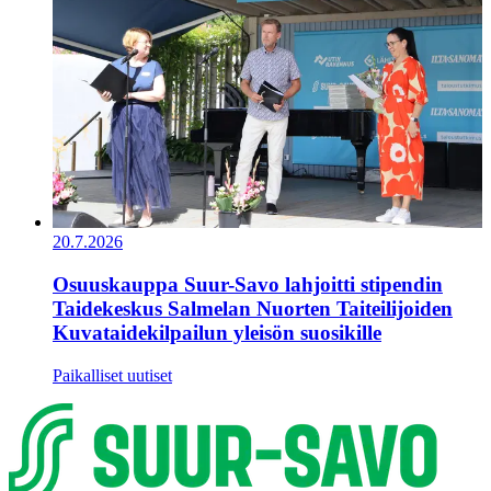
20.7.2026
Osuuskauppa Suur-Savo lahjoitti stipendin
Taidekeskus Salmelan Nuorten Taiteilijoiden
Kuvataidekilpailun yleisön suosikille
Paikalliset uutiset