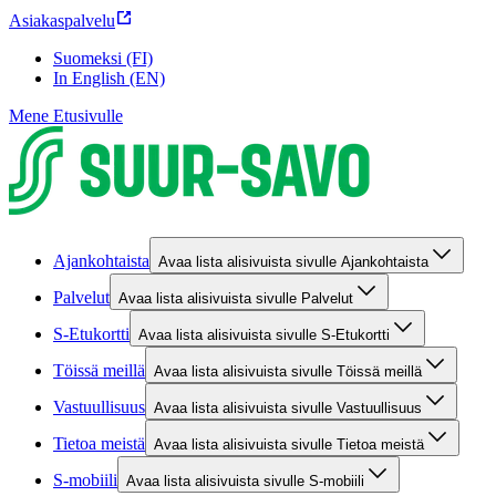
Asiakaspalvelu
Suomeksi (FI)
In English (EN)
Mene Etusivulle
Ajankohtaista
Avaa lista alisivuista sivulle Ajankohtaista
Palvelut
Avaa lista alisivuista sivulle Palvelut
S-Etukortti
Avaa lista alisivuista sivulle S-Etukortti
Töissä meillä
Avaa lista alisivuista sivulle Töissä meillä
Vastuullisuus
Avaa lista alisivuista sivulle Vastuullisuus
Tietoa meistä
Avaa lista alisivuista sivulle Tietoa meistä
S-mobiili
Avaa lista alisivuista sivulle S-mobiili