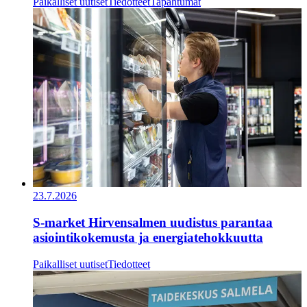
Paikalliset uutiset
Tiedotteet
Tapahtumat
23.7.2026
S-market Hirvensalmen uudistus parantaa
asiointikokemusta ja energiatehokkuutta
Paikalliset uutiset
Tiedotteet