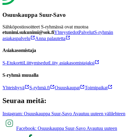
Osuuskauppa Suur-Savo
Sähköpostiosoitteet S-ryhmässä ovat muotoa
etunimi.sukunimi@sok.fi
Yhteystiedot
Palvelut
S-ryhmän
asiakaspalvelu
Anna palautetta
Asiakasomistaja
S-Etukortti
Liittymisedut
Liity asiakasomistajaksi
S-ryhmä muualla
Yhteishyvä
S-ryhmä.fi
Osuuskaupat
Toimipaikat
Seuraa meitä:
Instagram: Osuuskauppa Suur-Savo Avautuu uuteen välilehteen
Facebook: Osuuskauppa Suur-Savo Avautuu uuteen