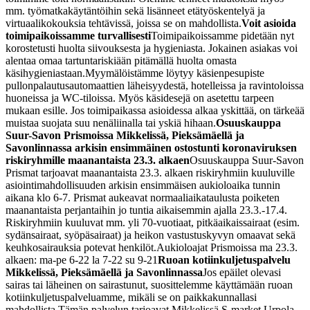
mm. työmatkakäytäntöihin sekä lisänneet etätyöskentelyä ja
virtuaalikokouksia tehtävissä, joissa se on mahdollista.
Voit asioida
toimipaikoissamme turvallisesti
Toimipaikoissamme pidetään nyt
korostetusti huolta siivouksesta ja hygieniasta. Jokainen asiakas voi
alentaa omaa tartuntariskiään pitämällä huolta omasta
käsihygieniastaan.
Myymälöistämme löytyy käsienpesupiste
pullonpalautusautomaattien läheisyydestä, hotelleissa ja ravintoloissa
huoneissa ja WC-tiloissa. Myös käsidesejä on asetettu tarpeen
mukaan esille. Jos toimipaikassa asioidessa alkaa yskittää, on tärkeää
muistaa suojata suu nenäliinalla tai yskiä hihaan.
Osuuskauppa
Suur-Savon Prismoissa Mikkelissä, Pieksämäellä ja
Savonlinnassa arkisin ensimmäinen ostostunti koronaviruksen
riskiryhmille maanantaista 23.3. alkaen
Osuuskauppa Suur-Savon
Prismat tarjoavat maanantaista 23.3. alkaen riskiryhmiin kuuluville
asiointimahdollisuuden arkisin ensimmäisen aukioloaika tunnin
aikana klo 6-7. Prismat aukeavat normaaliaikataulusta poiketen
maanantaista perjantaihin jo tuntia aikaisemmin ajalla 23.3.-17.4.
Riskiryhmiin kuuluvat mm. yli 70-vuotiaat, pitkäaikaissairaat (esim.
sydänsairaat, syöpäsairaat) ja heikon vastustuskyvyn omaavat sekä
keuhkosairauksia potevat henkilöt.
Aukioloajat Prismoissa ma 23.3.
alkaen:
ma-pe 6-22
la 7-22
su 9-21
Ruoan kotiinkuljetuspalvelu
Mikkelissä, Pieksämäellä ja Savonlinnassa
Jos epäilet olevasi
sairas tai läheinen on sairastunut, suosittelemme käyttämään ruoan
kotiinkuljetuspalveluamme, mikäli se on paikkakunnallasi
mahdollista.
Tämän palvelun tarjoavat Mikkelissä S-market Urpola,