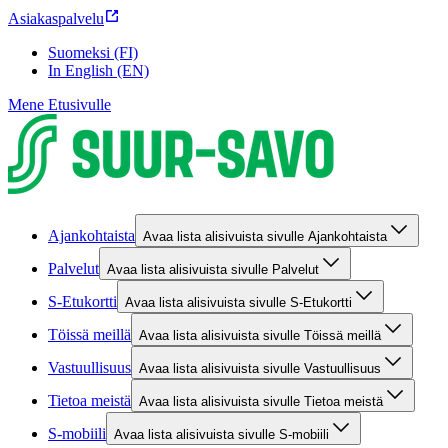
Asiakaspalvelu
Suomeksi (FI)
In English (EN)
Mene Etusivulle
Ajankohtaista
Avaa lista alisivuista sivulle Ajankohtaista
Palvelut
Avaa lista alisivuista sivulle Palvelut
S-Etukortti
Avaa lista alisivuista sivulle S-Etukortti
Töissä meillä
Avaa lista alisivuista sivulle Töissä meillä
Vastuullisuus
Avaa lista alisivuista sivulle Vastuullisuus
Tietoa meistä
Avaa lista alisivuista sivulle Tietoa meistä
S-mobiili
Avaa lista alisivuista sivulle S-mobiili