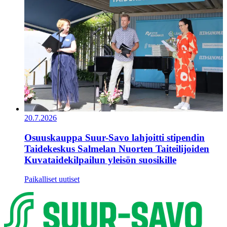
20.7.2026
Osuuskauppa Suur-Savo lahjoitti stipendin
Taidekeskus Salmelan Nuorten Taiteilijoiden
Kuvataidekilpailun yleisön suosikille
Paikalliset uutiset