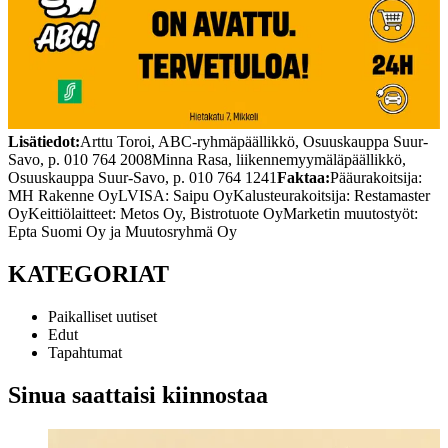
Lisätiedot:
Arttu Toroi, ABC-ryhmäpäällikkö, Osuuskauppa Suur-
Savo, p. 010 764 2008
Minna Rasa, liikennemyymäläpäällikkö,
Osuuskauppa Suur-Savo, p. 010 764 1241
Faktaa:
Pääurakoitsija:
MH Rakenne Oy
LVISA: Saipu Oy
Kalusteurakoitsija: Restamaster
Oy
Keittiölaitteet: Metos Oy, Bistrotuote Oy
Marketin muutostyöt:
Epta Suomi Oy ja Muutosryhmä Oy
KATEGORIAT
Paikalliset uutiset
Edut
Tapahtumat
Sinua saattaisi kiinnostaa