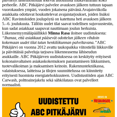
päivitetyt lastenhoitotilat tekevät asioinnista mukavamman koko
perheelle. ABC Pitkäjärvi palvelee avauksen jälkeen tuttuun tapaan
vuorokauden ympäri, vuoden jokaisena päivänä.
Avajaisviikolla
asiakkaita odottavat houkuttelevat avajaistarjoukset, joiden lisäksi
ABC Ravintoloiden joulupöytä on katettuna heti avauksen jälkeen
5.–6. joulukuuta. Tällöin uudet tilat saavat todellisen sujuvuustestin,
kun sadat asiakkaat saapuvat nauttimaan joulun herkuista.
Liikennemyymäläpäällikkö
Minna Rasa
iloitsee uudistuksesta:
“Ihanaa, että asiakkaat pääsevät odottelun jälkeen vihdoin
kokemaan uudet tilat tutun henkilökunnan palveltavana.”
ABC
Pitkäjärvi on vuonna 2012 avattu taukopaikka viitostiellä liikkuville
ja päivittäisiä palveluja tarjoava liikenneasema lähiseudun
asukkaille. ABC Pitkäjärven uudistuksessa on keskitytty erityisesti
kokonaisvaltaisen asiakaskokemuksen parantamiseen liikkumisen,
tuotevalikoiman ja maksamisen keinoin. Rakennustekniikassa,
valaistuksessa, laitteissa ja tilojen suunnittelussa on kiinnitetty
erityisesti huomiota energiatehokkuuteen. Uudistustöiden ajan ABC
Carwash, polttoainejakelu sekä sähkölataus ovat palvelleet
normaalisti.