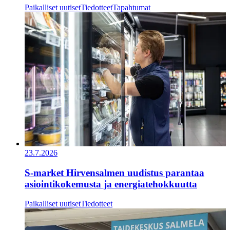
Paikalliset uutiset
Tiedotteet
Tapahtumat
23.7.2026
S-market Hirvensalmen uudistus parantaa
asiointikokemusta ja energiatehokkuutta
Paikalliset uutiset
Tiedotteet