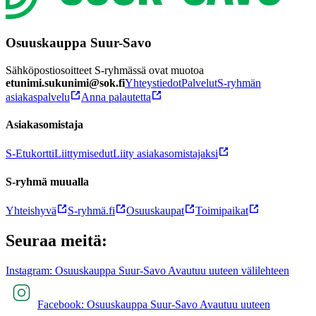
Osuuskauppa Suur-Savo
Sähköpostiosoitteet S-ryhmässä ovat muotoa
etunimi.sukunimi@sok.fi
Yhteystiedot
Palvelut
S-ryhmän
asiakaspalvelu
Anna palautetta
Asiakasomistaja
S-Etukortti
Liittymisedut
Liity asiakasomistajaksi
S-ryhmä muualla
Yhteishyvä
S-ryhmä.fi
Osuuskaupat
Toimipaikat
Seuraa meitä:
Instagram: Osuuskauppa Suur-Savo Avautuu uuteen välilehteen
Facebook: Osuuskauppa Suur-Savo Avautuu uuteen