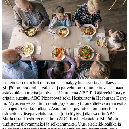
Liikenneaseman kokonaisuudistus näkyy heti ovesta astuttaessa.
Miljöö on moderni ja valoisa, ja palvelut on suunniteltu vastaamaan
asiakkaiden tarpeita ja toiveita. Uutuutena ABC Pitkäjärveltä löytyy
erittäin suosittu ABC Pizzapöytä sekä Hesburger ja Hesburger Drive
In. Myös ennestään tuttu noutopöytä on nyt houkuttelevammin esillä
ja laajempi valikoimiltaan. Asioinnin sujuvuuteen on panostettu
esimerkiksi itsepalvelukassoilla, joita löytyy jatkossa niin ABC
Marketista, Hesburgerista kuin ABC Ravintolastakin. Miljöö on
uudistettu tilavammaksi ja selkeämmäksi. Uusi sisäleikkipaikka ja