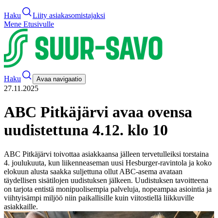
Haku
Liity asiakasomistajaksi
Mene Etusivulle
Haku
Avaa navigaatio
27.11.2025
​​ABC Pitkäjärvi avaa ovensa
uudistettuna 4.12. klo 10​
ABC Pitkäjärvi toivottaa asiakkaansa jälleen tervetulleiksi torstaina
4. joulukuuta, kun liikenneaseman uusi Hesburger-ravintola ja koko
elokuun alusta saakka suljettuna ollut ABC-asema avataan
täydellisen sisätilojen uudistuksen jälkeen. Uudistuksen tavoitteena
on tarjota entistä monipuolisempia palveluja, nopeampaa asiointia ja
viihtyisämpi miljöö niin paikallisille kuin viitostiellä liikkuville
asiakkaille.