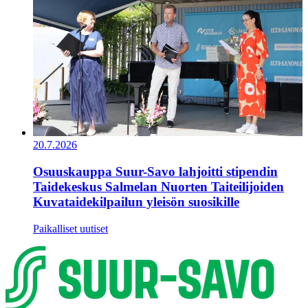
20.7.2026
Osuuskauppa Suur-Savo lahjoitti stipendin
Taidekeskus Salmelan Nuorten Taiteilijoiden
Kuvataidekilpailun yleisön suosikille
Paikalliset uutiset