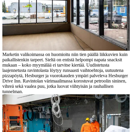
Marketin valikoimassa on huomioitu niin tien päällä liikkuvien kuin
paikallistenkin tarpeet. Sieltä on entistä helpompi napata snacksit
mukaan – koko myymälää ei tarvitse kiertää. Uudistetusta
laajennetusta ravintolasta löytyy runsaasti vaihtoehtoja, uutuutena
pizzapöytä, Hesburger ja vuorokauden ympäri palveleva Hesburger
Drive Inn. Ravintolan värimaailmassa korostuvat petroolin sininen,
vihreä sekä vaalea puu, jotka luovat viihtyisän ja rauhallisen
tunnelman.