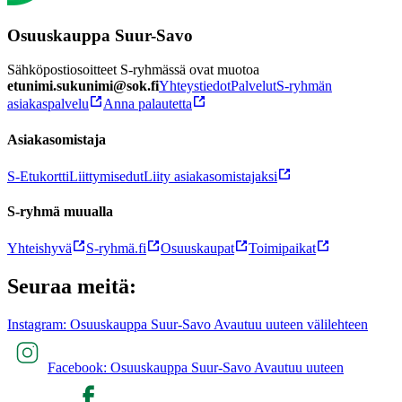
Osuuskauppa Suur-Savo
Sähköpostiosoitteet S-ryhmässä ovat muotoa
etunimi.sukunimi@sok.fi
Yhteystiedot
Palvelut
S-ryhmän
asiakaspalvelu
Anna palautetta
Asiakasomistaja
S-Etukortti
Liittymisedut
Liity asiakasomistajaksi
S-ryhmä muualla
Yhteishyvä
S-ryhmä.fi
Osuuskaupat
Toimipaikat
Seuraa meitä:
Instagram: Osuuskauppa Suur-Savo Avautuu uuteen välilehteen
Facebook: Osuuskauppa Suur-Savo Avautuu uuteen