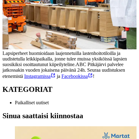
Lapsiperheet huomioidaan laajennetuilla lastenhoitotiloilla ja
uudistetulla leikkipaikalla, jonne tulee muissa yksiköissä lapsien
suosikiksi osoittautunut kiipeilyteline.
ABC Pitkäjärvi palvelee
jatkossakin vuoden jokaisena päivänä 24h. Seuraa uudistuksen
etenemistä
Instagramissa
ja
Facebookissa
!
KATEGORIAT
Paikalliset uutiset
Sinua saattaisi kiinnostaa