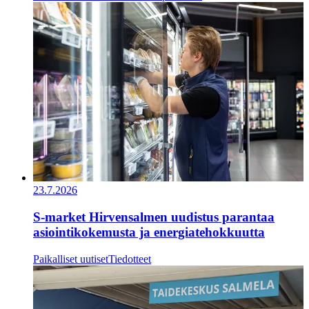
23.7.2026
S-market Hirvensalmen uudistus parantaa
asiointikokemusta ja energiatehokkuutta
Paikalliset uutiset
Tiedotteet