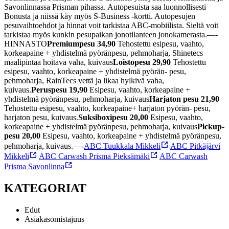
Savonlinnassa Prisman pihassa. Autopesuista saa luonnollisesti
Bonusta ja niissä käy myös S-Business -kortti. Autopesujen
pesuvaihtoehdot ja hinnat voit tarkistaa ABC-mobiilista. Sieltä voit
tarkistaa myös kunkin pesupaikan jonotilanteen jonokamerasta.
—-
HINNASTO
Premiumpesu 34,90
Tehostettu esipesu, vaahto,
korkeapaine + yhdistelmä pyöränpesu, pehmoharja, Shinetecs
maalipintaa hoitava vaha, kuivaus
Loistopesu 29,90
Tehostettu
esipesu, vaahto, korkeapaine + yhdistelmä pyörän- pesu,
pehmoharja, RainTecs vettä ja likaa hylkivä vaha,
kuivaus.
Peruspesu 19,90
Esipesu, vaahto, korkeapaine +
yhdistelmä pyöränpesu, pehmoharja, kuivaus
Harjaton pesu 21,90
Tehostettu esipesu, vaahto, korkeapaine+ harjaton pyörän- pesu,
harjaton pesu, kuivaus.
Suksiboxipesu 20,00
Esipesu, vaahto,
korkeapaine + yhdistelmä pyöränpesu, pehmoharja, kuivaus
Pickup-
pesu 20,00
Esipesu, vaahto, korkeapaine + yhdistelmä pyöränpesu,
pehmoharja, kuivaus.
—-
ABC Tuukkala Mikkeli
ABC Pitkäjärvi
Mikkeli
ABC Carwash Prisma Pieksämäki
ABC Carwash
Prisma Savonlinna
KATEGORIAT
Edut
Asiakasomistajuus