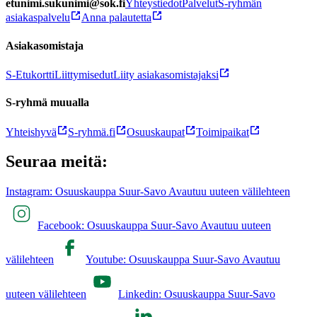
etunimi.sukunimi@sok.fi
Yhteystiedot
Palvelut
S-ryhmän
asiakaspalvelu
Anna palautetta
Asiakasomistaja
S-Etukortti
Liittymisedut
Liity asiakasomistajaksi
S-ryhmä muualla
Yhteishyvä
S-ryhmä.fi
Osuuskaupat
Toimipaikat
Seuraa meitä:
Instagram: Osuuskauppa Suur-Savo Avautuu uuteen välilehteen
Facebook: Osuuskauppa Suur-Savo Avautuu uuteen
välilehteen
Youtube: Osuuskauppa Suur-Savo Avautuu
uuteen välilehteen
Linkedin: Osuuskauppa Suur-Savo