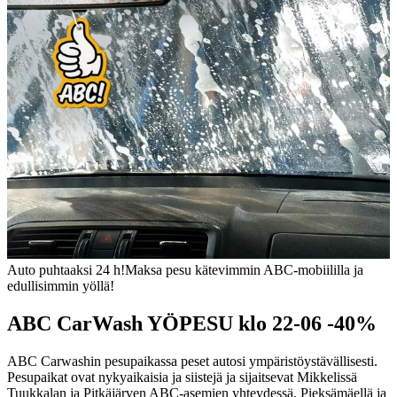
Auto puhtaaksi 24 h!
Maksa pesu kätevimmin ABC-mobiililla ja
edullisimmin yöllä!
ABC CarWash YÖPESU klo 22-06 -40%
ABC Carwashin pesupaikassa peset autosi ympäristöystävällisesti.
Pesupaikat ovat nykyaikaisia ja siistejä ja sijaitsevat Mikkelissä
Tuukkalan ja Pitkäjärven ABC-asemien yhteydessä, Pieksämäellä ja