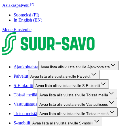
Asiakaspalvelu
Suomeksi (FI)
In English (EN)
Mene Etusivulle
Ajankohtaista
Avaa lista alisivuista sivulle Ajankohtaista
Palvelut
Avaa lista alisivuista sivulle Palvelut
S-Etukortti
Avaa lista alisivuista sivulle S-Etukortti
Töissä meillä
Avaa lista alisivuista sivulle Töissä meillä
Vastuullisuus
Avaa lista alisivuista sivulle Vastuullisuus
Tietoa meistä
Avaa lista alisivuista sivulle Tietoa meistä
S-mobiili
Avaa lista alisivuista sivulle S-mobiili