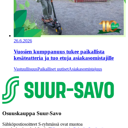
26.6.2026
Vuosien kumppanuus tukee paikallista
kesäteatteria ja tuo etuja asiakasomistajille
Vastuullisuus
Paikalliset uutiset
Asiakasomistajuus
Osuuskauppa Suur-Savo
Sähköpostiosoitteet S-ryhmässä ovat muotoa