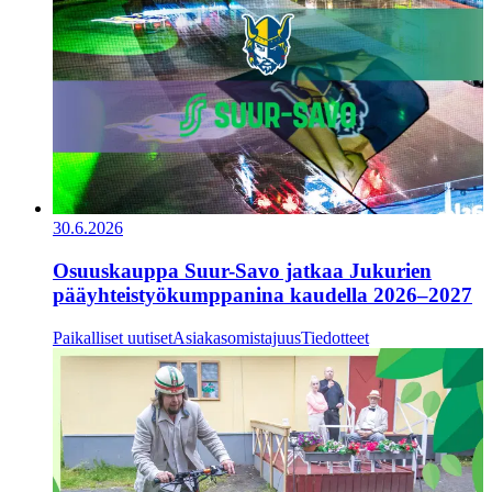
30.6.2026
Osuuskauppa Suur-Savo jatkaa Jukurien
pääyhteistyökumppanina kaudella 2026–2027
Paikalliset uutiset
Asiakasomistajuus
Tiedotteet