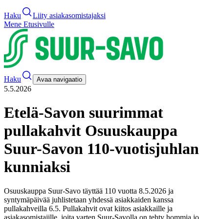
Haku
Liity asiakasomistajaksi
Mene Etusivulle
Haku
Avaa navigaatio
5.5.2026
Etelä-Savon suurimmat
pullakahvit Osuuskauppa
Suur-Savon 110-vuotisjuhlan
kunniaksi
Osuuskauppa Suur-Savo täyttää 110 vuotta 8.5.2026 ja
syntymäpäivää juhlistetaan yhdessä asiakkaiden kanssa
pullakahveilla 6.5. Pullakahvit ovat kiitos asiakkaille ja
asiakasomistajille, joita varten Suur-Savolla on tehty hommia jo