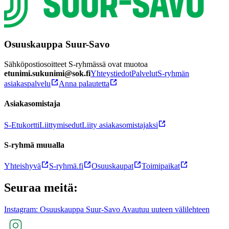
Osuuskauppa Suur-Savo
Sähköpostiosoitteet S-ryhmässä ovat muotoa
etunimi.sukunimi@sok.fi
Yhteystiedot
Palvelut
S-ryhmän
asiakaspalvelu
Anna palautetta
Asiakasomistaja
S-Etukortti
Liittymisedut
Liity asiakasomistajaksi
S-ryhmä muualla
Yhteishyvä
S-ryhmä.fi
Osuuskaupat
Toimipaikat
Seuraa meitä:
Instagram: Osuuskauppa Suur-Savo Avautuu uuteen välilehteen