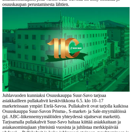
osuuskaupan perustamisesta lähtien.
Juhlavuoden kunniaksi Osuuskauppa Suur-Savo tarjoaa
asiakkailleen pullakahvit keskiviikkona 6.5. klo 10–17
marketeissaan ympäri Etelä-Savoa. Pullakahvit ovat tarjolla kaikissa
Osuuskauppa Suur-Savon Prisma-, S-market- ja Sale-myymälöissä
(pl. ABC-liikennemyymälöiden yhteydessä sijaitsevat marketit).
Tarjoamalla pullakahvit Suur-Savo haluaa kiittää asiakkaitaan ja
asiakasomistajiaan yhteisistä vuosista ja juhlistaa merkkipäivää