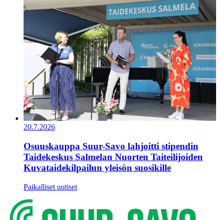
20.7.2026
Osuuskauppa Suur-Savo lahjoitti stipendin
Taidekeskus Salmelan Nuorten Taiteilijoiden
Kuvataidekilpailun yleisön suosikille
Paikalliset uutiset