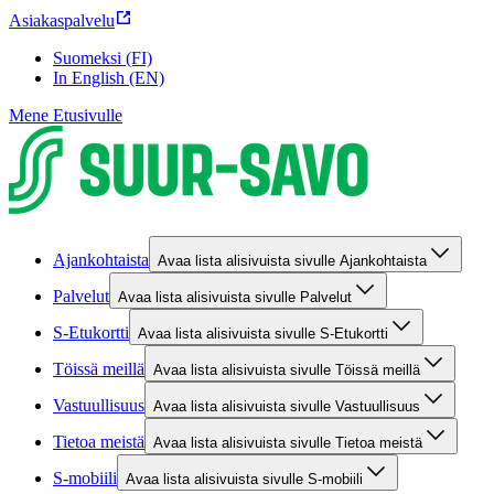
Asiakaspalvelu
Suomeksi (FI)
In English (EN)
Mene Etusivulle
Ajankohtaista
Avaa lista alisivuista sivulle Ajankohtaista
Palvelut
Avaa lista alisivuista sivulle Palvelut
S-Etukortti
Avaa lista alisivuista sivulle S-Etukortti
Töissä meillä
Avaa lista alisivuista sivulle Töissä meillä
Vastuullisuus
Avaa lista alisivuista sivulle Vastuullisuus
Tietoa meistä
Avaa lista alisivuista sivulle Tietoa meistä
S-mobiili
Avaa lista alisivuista sivulle S-mobiili