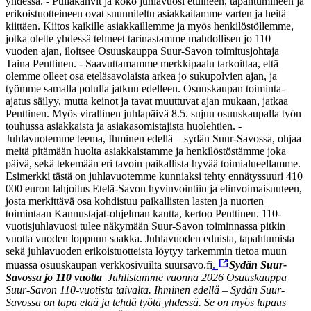
yhdessä.
- Pullakahvit ja koko juhlavuosi etuineen, tapahtumineen ja
erikoistuotteineen ovat suunniteltu asiakkaitamme varten ja heitä
kiittäen. Kiitos kaikille asiakkaillemme ja myös henkilöstöllemme,
jotka olette yhdessä tehneet tarinastamme mahdollisen jo 110
vuoden ajan, iloitsee Osuuskauppa Suur-Savon toimitusjohtaja
Taina Penttinen.
- Saavuttamamme merkkipaalu tarkoittaa, että
olemme olleet osa eteläsavolaista arkea jo sukupolvien ajan, ja
työmme samalla polulla jatkuu edelleen. Osuuskaupan toiminta-
ajatus säilyy, mutta keinot ja tavat muuttuvat ajan mukaan, jatkaa
Penttinen.
Myös virallinen juhlapäivä 8.5. sujuu osuuskaupalla työn
touhussa asiakkaista ja asiakasomistajista huolehtien.
-
Juhlavuotemme teema, Ihminen edellä – sydän Suur-Savossa, ohjaa
meitä pitämään huolta asiakkaistamme ja henkilöstöstämme joka
päivä, sekä tekemään eri tavoin paikallista hyvää toimialueellamme.
Esimerkki tästä on juhlavuotemme kunniaksi tehty ennätyssuuri 410
000 euron lahjoitus Etelä-Savon hyvinvointiin ja elinvoimaisuuteen,
josta merkittävä osa kohdistuu paikallisten lasten ja nuorten
toimintaan Kannustajat-ohjelman kautta, kertoo Penttinen.
110-
vuotisjuhlavuosi tulee näkymään Suur-Savon toiminnassa pitkin
vuotta vuoden loppuun saakka. Juhlavuoden eduista, tapahtumista
sekä juhlavuoden erikoistuotteista löytyy tarkemmin tietoa muun
muassa osuuskaupan verkkosivuilta suursavo.fi
.
Sydän Suur-
Savossa jo 110 vuotta ​
Juhlistamme vuonna 2026 Osuuskauppa
Suur-Savon 110-vuotista taivalta. Ihminen edellä – Sydän Suur-
Savossa on tapa elää ja tehdä työtä yhdessä. Se on myös lupaus