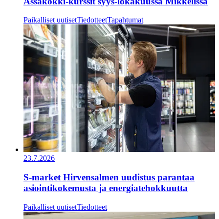
Ässäkokki-kurssit syys-lokakuussa Mikkelissä
Paikalliset uutiset
Tiedotteet
Tapahtumat
23.7.2026
S-market Hirvensalmen uudistus parantaa
asiointikokemusta ja energiatehokkuutta
Paikalliset uutiset
Tiedotteet