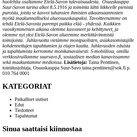
huolehtia osaltamme Etelä-Savon tulevaisuudesta. ​
Osuuskauppa
Suur-Savon tarina alkoi 8.5.1916 ja toiminta lähti liikkeelle pienistä
puroista, joista se kasvoi tuhansien ihmisten aikaansaannosten
myötä maakunnalliseksi alueosuuskaupaksi.​
Tavoitteenamme on
tehdä Etelä-Savosta parempi paikka elää - yhdessä. Kaikkien
vuosikymmenien aikana olemme kasvaneet ja kehittyneet, ja
olemme nyt yksi Etelä-Savon alueemme merkittävimmistä
toimijoista.​ ​
Juhlavuotta vietämme monipuolisten, asiakasomistajille
kohdennettujen tapahtumien ja etujen kautta. Juhlavuoden eduista
ja tapahtumista kerromme monikanavaisesti: S-mobiilissa, omilla
verkkosivuillamme suursavo.fi, sosiaalisen median kanavissamme
sekä maakuntamme medioissa.​
Lisätietoja:
Taina Penttinen,
toimitusjohtaja, Osuuskauppa Suur-Savo taina.penttinen@sok.fi p.
010 764 0001
KATEGORIAT
Paikalliset uutiset
Edut
Tiedotteet
Tapahtumat
Sinua saattaisi kiinnostaa